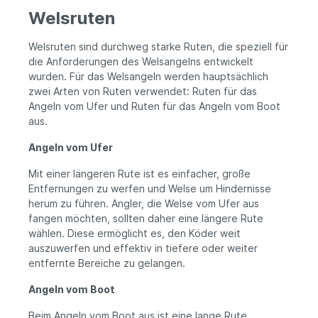
gleichzeitig die Sensibilität, um während
Welsruten
des Einholens mit deinem Köder im Einklang
zu bleiben. Egal, ob du auf
Welsruten sind durchweg starke Ruten, die speziell für
Trophäenhechte oder kräftige Zander aus
bist, die W3 Powercast bietet
die Anforderungen des Welsangelns entwickelt
außergewöhnliche Wurfleistung, Kontrolle
wurden. Für das Welsangeln werden hauptsächlich
beim Drill und ganztägigen Komfort.
zwei Arten von Ruten verwendet: Ruten für das
Ausgestattet mit erstklassigen
Angeln vom Ufer und Ruten für das Angeln vom Boot
Komponenten ist diese Rute der 3.
aus.
Generation dafür gebaut, Wurf für Wurf
und Ausflug für Ausflug zu
Angeln vom Ufer
überzeugen.Rollenhalter: Carbon SKS-
LSRinge: Seaguide® TUXBRAGBlank:
Mit einer längeren Rute ist es einfacher, große
Torayca® High Performance Carbon
Entfernungen zu werfen und Welse um Hindernisse
BlankGriff: Hochwertiges EVAHakenhalter:
Seaguide® SCDHOOK#6
herum zu führen. Angler, die Welse vom Ufer aus
fangen möchten, sollten daher eine längere Rute
wählen. Diese ermöglicht es, den Köder weit
auszuwerfen und effektiv in tiefere oder weiter
entfernte Bereiche zu gelangen.
Angeln vom Boot
Beim Angeln vom Boot aus ist eine lange Rute