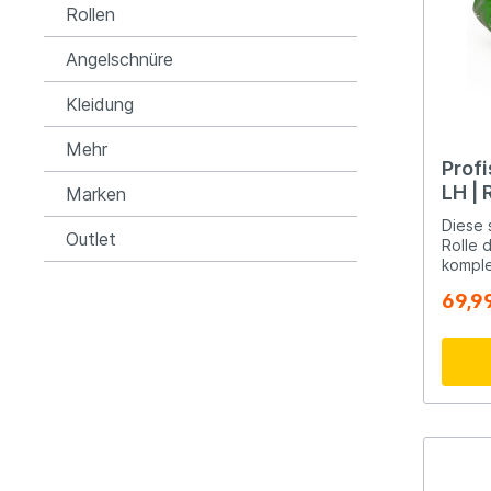
Rollen
Angelschnüre
Kleidung
Mehr
Profi
LH | 
Marken
Diese 
Outlet
Rolle 
komple
japani
69,9
einem 
Backsl
Überse
7.0:1 
Dies is
beginn
dennoc
ausgez
kann s
einges