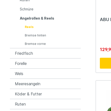
Raymarine
Rapala
Schnüre
Angelrollen & Reels
ABU 
Rozemijer
Salmo
Reels
Bremse hinten
Senshu
Shakes
Bremse vorne
129,
Friedfisch
Spiderwire
Spro
Forelle
Team Deep Sea
Traxis
Wels
Meeresangeln
Viper
Waters
Köder & Futter
Yuki
Ruten