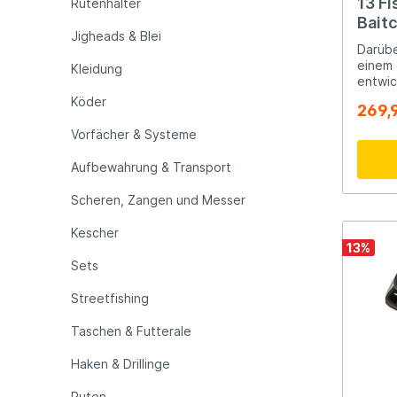
13 Fi
Rutenhalter
Baitc
Jigheads & Blei
LFT
Libra L
Darübe
einem 
Kleidung
entwic
Mainline
Matrix
% mehr
Köder
269,
gleich
beibeh
Vorfächer & Systeme
beweis
Minn Kota
Mitchel
durch 
Aufbewahrung & Transport
Clutch
ein ne
Scheren, Zangen und Messer
MTC
Muck B
neue 
bietet
Kescher
für al
13
%
ist die
Ondex Spinners
Owner
Sets
patent
ausges
Streetfishing
Schnur
Plano
Polaroi
Rapid 
Taschen & Futterale
integr
Haken & Drillinge
Pro Line
Pro Tac
Ruten