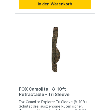
In den Warenkorb
gepolsterte Trennwände mit Velcro für
individuellen Schutz Velcro-Riemen und
Heavy-Duty Doppelreißverschlüsse 10mm
für maximale Sicherheit Externe
Aufbewahrungsfächer: Lead Pocket,
Landing Net Pocket und Brolly-Befestigung
? Gepolsterte Camo-Polyestergriffe und
abnehmbarer Schulterriemen, einzigartiges
Fox Camo
FOX Camolite - 8-10ft
Retractable - Tri Sleeve
Fox Camolite Explorer Tri Sleeve (8-10ft) –
Schützt drei ausziehbare Ruten sicher.