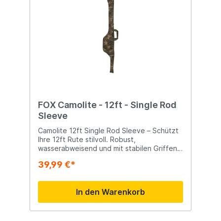
FOX Camolite - 12ft - Single Rod
Sleeve
Camolite 12ft Single Rod Sleeve – Schützt
Ihre 12ft Rute stilvoll. Robust,
wasserabweisend und mit stabilen Griffen
für einfachen Transport. Speziell geformt
39,99 €*
für große Rollen und 50mm Butt-Ringe
10mm Heavy-Duty Doppelreißverschlüsse
Gepolsterte Camouflage-Polyester-Griffe
In den Warenkorb
Langlebiges, wasserabweisendes 500D
Polyester Einzigartiges Fox Camo Design
Abmessungen: Geeignet für 12ft Ruten