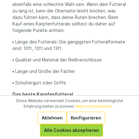
ebenfalls eine schlechte Wahl sein. Wenn dein Futteral
zu lang ist, kann die Oberseite leicht knicken, was
dazu führen kann, dass deine Ruten brechen. Beim
Kauf eines Karpfenfutterals solltest du daher auf
folgende Punkte achten:
▪️
Länge des Futterals: Die gängigsten Futteralformate
sind: 10ft, 12ft und 13ft
▪️
Qualität und Material der Reißverschlüsse
▪️
Länge und Größe der Fächer
▪️
Schultergurt oder Griffe
Das beste Karpfenfutteral
Diese Website verwendet Cookies, um eine bestmögliche
Das beste Karpfenfutteral ist das Futteral, das deinen
Erfahrung bieten zu können.
Mehr Informationen ...
Ruten den meisten Schutz bietet und leicht im Auto
Ablehnen
Konfigurieren
oder auf dem Fahrrad zu transportieren ist. Ein
spezifisches Futteral als das Beste zu bezeichnen, ist
Alle Cookies akzeptieren
schwierig, da jeder andere Bedürfnisse hat. Es ist
jedoch wichtig, auf die Länge der Futterale zu achten