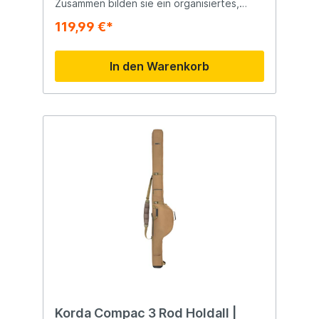
Zusammen bilden sie ein organisiertes,
starkes, leichtes und langlebiges
119,99 €*
Gepäcksystem.
In den Warenkorb
Korda Compac 3 Rod Holdall |