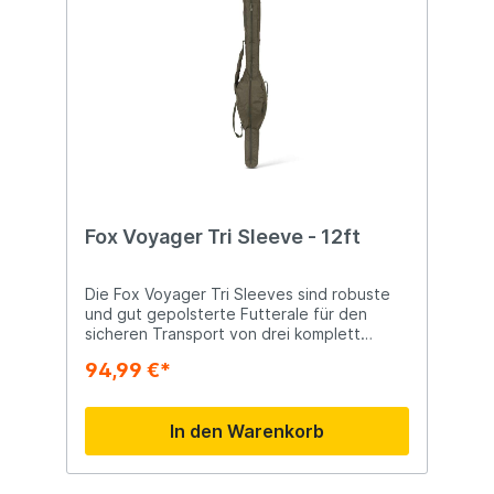
Fox Voyager Tri Sleeve - 12ft
Die Fox Voyager Tri Sleeves sind robuste
und gut gepolsterte Futterale für den
sicheren Transport von drei komplett
montierten Ruten. Die großzügige
94,99 €*
Aufteilung bietet ausreichend Platz für
Ruten mit 50 mm Startringen und Big Pit
Rollen. Das robuste und wasserabweisende
In den Warenkorb
300D Polyester schützt die Ausrüstung
optimal beim Transport und bei der
Lagerung. Die stabilen
Doppelreißverschlüsse sorgen für maximale