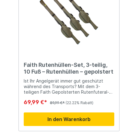
Faith Rutenhüllen-Set, 3-teilig,
10 Fuß – Rutenhüllen – gepolstert
Ist Ihr Angelgerät immer gut geschützt
während des Transports? Mit dem 3-
teiligen Faith Gepolsterten Rutenfuteral-
Set brauchen Sie sich keine Sorgen mehr
69,99 €*
zu machen! Diese Sleeves sind für
89,99 €*
(22.22% Rabatt)
optimalen Schutz und Haltbarkeit
konzipiert, sodass Sie sich sicher auf den
In den Warenkorb
Weg machen können. Die intelligenten
Merkmale bieten zusätzlichen Komfort und
Bequemlichkeit, damit Sie sich ganz auf das
Angeln konzentrieren