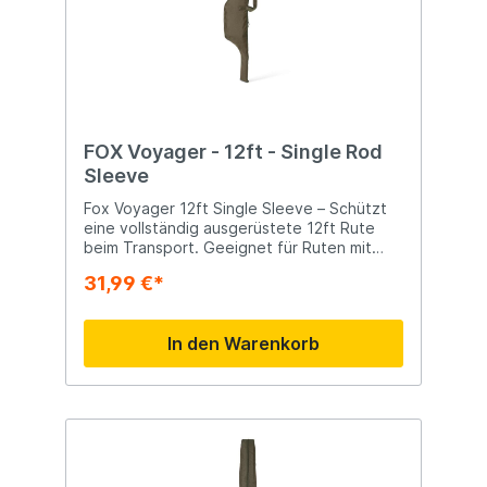
FOX Voyager - 12ft - Single Rod
Sleeve
Fox Voyager 12ft Single Sleeve – Schützt
eine vollständig ausgerüstete 12ft Rute
beim Transport. Geeignet für Ruten mit
50mm Butt Rings und Big Pit Rollen.
31,99 €*
Langlebiges 300D Polyester und
durchdachtes Design für optimalen Schutz.
Schützt eine Rute von 12ft Geeignet für
In den Warenkorb
50mm Butt Rings und Big Pit Rollen Reel
forward Design mit Doppelreißverschluss
Gepolsterte Polyestergriffe Heavy-Duty
Doppelreißverschlüsse 10mm
Abmessungen: 192cm x 24cm