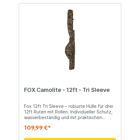
FOX Camolite - 12ft - Tri Sleeve
Fox 12ft Tri Sleeve – robuste Hülle für drei
12ft Ruten mit Rollen. Individueller Schutz,
wasserbeständig und mit praktischen
Aufbewahrungsfächern, verstellbarem
109,99 €*
Schulterriemen und Heavy-Duty-
Reißverschlüssen. Geeignet für 3 Ruten
von 12ft mit Rollen Erhöhte Polsterung und