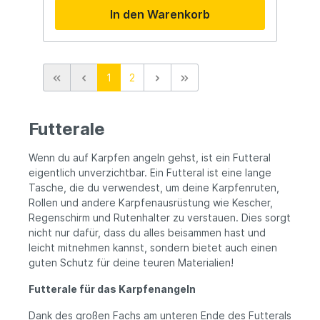
Wasser
ideal als einzelnes Rutencover oder als
In den Warenkorb
Ergänzung zu den Korda Compac Rod
Holdalls. Die Sleeve besteht aus robustem
und wasserabweisendem Dark Kamo
Material und verfügt über einen
verstärkten wasserdichten Boden für
1
2
zusätzliche Haltbarkeit. Dank der
vollständigen Polsterung bleiben Rute,
Rolle und Ringe zuverlässig vor Stößen und
Beschädigungen geschützt. Die
Futterale
großzügige Ausführung eignet sich für
große Big Pit Rollen sowie Ruten mit 50mm
Startringen. Zusätzlich verfügt die Sleeve
Wenn du auf Karpfen angeln gehst, ist ein Futteral
über robuste Reißverschlüsse, einen
eigentlich unverzichtbar. Ein Futteral ist eine lange
verstärkten Tragegriff sowie ein dezentes
Tasche, die du verwendest, um deine Karpfenruten,
Bleifach für zusätzlichen Komfort am
Rollen und andere Karpfenausrüstung wie Kescher,
Wasser. Wichtige Eigenschaften Geeignet
Regenschirm und Rutenhalter zu verstauen. Dies sorgt
für eine montierte 12ft Rute Vollständig
nicht nur dafür, dass du alles beisammen hast und
gepolstertes Design Robustes und
wasserabweisendes Dark Kamo Material
leicht mitnehmen kannst, sondern bietet auch einen
Geeignet für Big Pit Rollen und 50mm
guten Schutz für deine teuren Materialien!
Startringe Verstärkter wasserdichter Boden
Vorteile Optimaler Schutz beim Transport
Futterale für das Karpfenangeln
Kompaktes und praktisches Design Ideal als
zusätzliche Rutentasche Robuste
Dank des großen Fachs am unteren Ende des Futterals