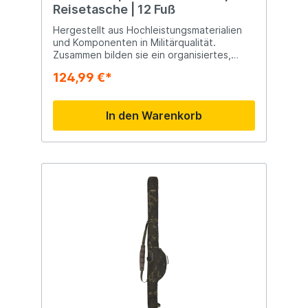
Reisetasche | 12 Fuß
Hergestellt aus Hochleistungsmaterialien
und Komponenten in Militärqualität.
Zusammen bilden sie ein organisiertes,
starkes, leichtes und langlebiges
124,99 €*
Gepäcksystem.
In den Warenkorb