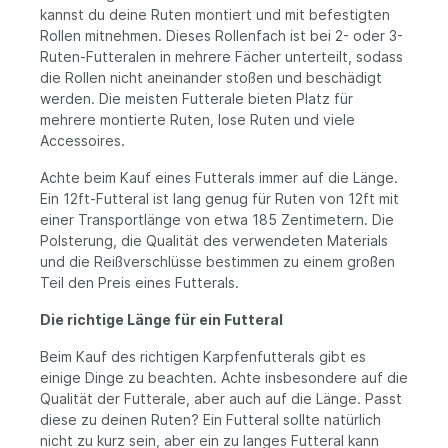
Konstruktion Bequem zu tragen Geeignet
kannst du deine Ruten montiert und mit befestigten
für Karpfenangler Transport montierter
Rollen mitnehmen. Dieses Rollenfach ist bei 2- oder 3-
Ruten Marker- und Spodruten Tages- und
Ruten-Futteralen in mehrere Fächer unterteilt, sodass
längere Sessions Intensive Nutzung am
die Rollen nicht aneinander stoßen und beschädigt
Wasser
werden. Die meisten Futterale bieten Platz für
mehrere montierte Ruten, lose Ruten und viele
Accessoires.
Achte beim Kauf eines Futterals immer auf die Länge.
Ein 12ft-Futteral ist lang genug für Ruten von 12ft mit
einer Transportlänge von etwa 185 Zentimetern. Die
Polsterung, die Qualität des verwendeten Materials
und die Reißverschlüsse bestimmen zu einem großen
Teil den Preis eines Futterals.
Die richtige Länge für ein Futteral
Beim Kauf des richtigen Karpfenfutterals gibt es
einige Dinge zu beachten. Achte insbesondere auf die
Qualität der Futterale, aber auch auf die Länge. Passt
diese zu deinen Ruten? Ein Futteral sollte natürlich
nicht zu kurz sein, aber ein zu langes Futteral kann