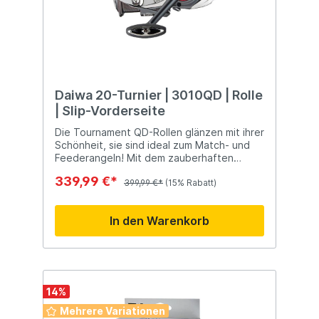
Daiwa 20-Turnier | 3010QD | Rolle
| Slip-Vorderseite
Die Tournament QD-Rollen glänzen mit ihrer
Schönheit, sie sind ideal zum Match- und
Feederangeln! Mit dem zauberhaften
Aluminiumgehäuse, Zaion-Luftrotor,
339,99 €*
Rücklaufsperre und Kreuzwickel können Sie
399,99 €*
(15% Rabatt)
sich auf die bekannte Daiwa-Qualität
verlassen!
In den Warenkorb
14
%
Mehrere Variationen