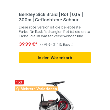
Berkley Sick Braid | Rot | 0,14 |
300m | Geflochtene Schnur
Diese rote Version ist die beliebteste
Farbe für Raubfischangler. Rot ist die erste
Farbe, die im Wasser verschwindet und
daher für den Fisch am wenigsten sichtbar
39,99 €*
ist. Besonders beim Fischen im flachen
44,99 €*
(11.11% Rabatt)
Wasser empfiehlt sich der Einsatz dieser
roten Variante. Über Wasser ist diese Linie
In den Warenkorb
deutlich sichtbar, unter Wasser jedoch
nicht.
15
%
Mehrere Variationen