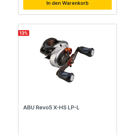
In den Warenkorb
Angelruten. 13 Fishing bietet Ruten sowohl
für den Einsatz mit einer Rolle oder Rolle
als auch für das Angeln im Süß- oder
Salzwasser an. Neben der tollen Optik der
Rollen, die zudem von hervorragender
Qualität sind, hat 13 Fishing auch Rollen und
13
%
Köder im Sortiment.
ABU Revo5 X-HS LP-L