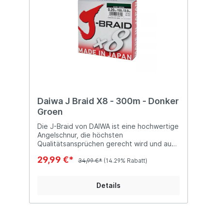
Daiwa J Braid X8 - 300m - Donker
Groen
Die J-Braid von DAIWA ist eine hochwertige
Angelschnur, die höchsten
Qualitätsansprüchen gerecht wird und aus
8 Dyneema-Strängen besteht. Ob Sie auf
29,99 €*
große Meeresräuber wie Heilbutt, Kabeljau
34,99 €*
(14.29% Rabatt)
oder Seelachs abzielen oder leichtes
Spinnfischen auf Barsch oder Zander
Details
betreiben – mit der J-Braid behalten Sie
stets direkten Kontakt zu Ihrem Fang. Diese
Schnur bietet die ideale Stärke für jede
Angeltechnik, sei es im Meer, in Kanälen