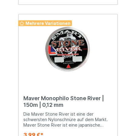
Mehrere Variationen
Maver Monophilo Stone River |
150m | 0,12 mm
Die Maver Stone River ist eine der
schwersten Nylonschnüre auf dem Markt.
Maver Stone River ist eine japanische
Monofilamentschnur, die mit winzigen
3,99 €*
Eisenpartikeln extra beschwert ist. Dadurch