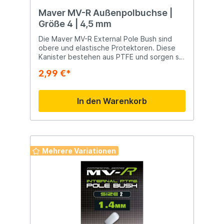
Maver MV-R Außenpolbuchse |
Größe 4 | 4,5 mm
Die Maver MV-R External Pole Bush sind
obere und elastische Protektoren. Diese
Kanister bestehen aus PTFE und sorgen so
dafür, dass keine Reibung entsteht, sodass
2,99 €*
das Gummiband beim Kampf eines Fisches
nicht nachgibt.
In den Warenkorb
Mehrere Variationen