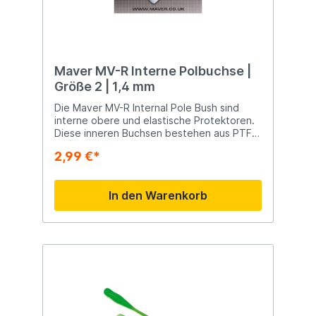
Maver MV-R Interne Polbuchse |
Größe 2 | 1,4 mm
Die Maver MV-R Internal Pole Bush sind
interne obere und elastische Protektoren.
Diese inneren Buchsen bestehen aus PTFE
und sorgen so dafür, dass keine Reibung
2,99 €*
entsteht, sodass das Gummiband während
des Kampfes eines Fisches nicht ins
Wanken gerät.
In den Warenkorb