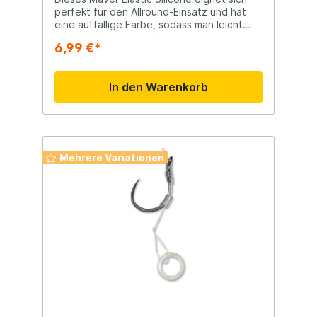
perfekt für den Allround-Einsatz und hat
eine auffällige Farbe, sodass man leicht
erkennen kann, in welche Richtung ein
6,99 €*
gehakter Fisch schwimmt. Darüber hinaus
wurde dem Gummiband Silikonflüssigkeit
zugesetzt.
In den Warenkorb
Mehrere Variationen