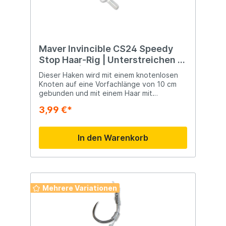
Maver Invincible CS24 Speedy
Stop Haar-Rig | Unterstreichen |
0,20 mm | Hakengröße 16
Dieser Haken wird mit einem knotenlosen
Knoten auf eine Vorfachlänge von 10 cm
gebunden und mit einem Haar mit
entweder einem 8 mm langen Dorn, einem 3
3,99 €*
m langen Köderband oder einem
Schnellstopp ausgestattet. Mit diesen
Systemen ist ein extrem schneller
In den Warenkorb
Köderwechsel möglich.
Mehrere Variationen