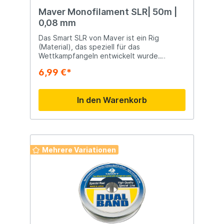
Maver Monofilament SLR| 50m |
0,08 mm
Das Smart SLR von Maver ist ein Rig
(Material), das speziell für das
Wettkampfangeln entwickelt wurde.
Erhältlich auf 50-Meter-Spulen und in
6,99 €*
verschiedenen Schnurstärken. Geeignet
für Süß- und Salzwasser.
In den Warenkorb
Mehrere Variationen