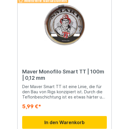
Mehrere Variationen
Maver Monofilo Smart TT | 100m
| 0,12 mm
Der Maver Smart TT ist eine Linie, die für
den Bau von Rigs konzipiert ist. Durch die
Teflonbeschichtung ist es etwas härter und
sehr widerstandsfähig gegen Salz und
5,99 €*
Witterungseinflüsse. Natürlich eignet sich
der Maver Smart TT auch hervorragend als
Hauptschnur.
In den Warenkorb