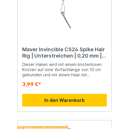
Maver Invincible CS24 Spike Hair
Rig | Unterstreichen | 0,20 mm |
Hakengröße 16
Dieser Haken wird mit einem knotenlosen
Knoten auf eine Vorfachlänge von 10 cm
gebunden und mit einem Haar mit
entweder einem 8 mm langen Dorn, einem 3
3,99 €*
m langen Köderband oder einem
Schnellstopp ausgestattet. Mit diesen
Systemen ist ein extrem schneller
In den Warenkorb
Köderwechsel möglich.
Mehrere Variationen