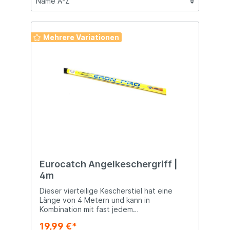
Mehrere Variationen
Eurocatch Angelkeschergriff |
4m
Dieser vierteilige Kescherstiel hat eine
Länge von 4 Metern und kann in
Kombination mit fast jedem
Pfannenkescher verwendet werden. Ideal
19,99 €*
zum einfachen Anlanden von (großen)