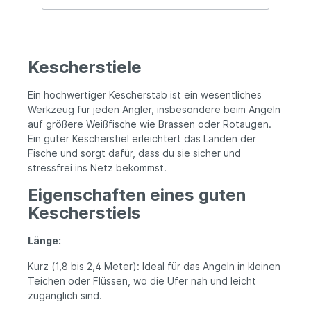
die pinned & glued Gewinde sorgen für
maximale Zuverlässigkeit und Langlebigkeit
bei intensiver Nutzung. Alle Modelle
verfügen über ein praktisches Take-Apart-
Design für einfachen Transport und
Kescherstiele
platzsparende Aufbewahrung. Das 3,6 m XS
Modell besitzt doppelte Gewindesektionen
Ein hochwertiger Kescherstab ist ein wesentliches
und eignet sich daher perfekt für die
Karpfenangelei und größere Kescherköpfe.
Werkzeug für jeden Angler, insbesondere beim Angeln
Wichtige Eigenschaften Extra starke
auf größere Weißfische wie Brassen oder Rotaugen.
Kescherstiele Steife und gut
Ein guter Kescherstiel erleichtert das Landen der
ausbalancierte Konstruktion Verstärkte
Fische und sorgt dafür, dass du sie sicher und
Verbindungen Pinned & glued Gewinde
stressfrei ins Netz bekommst.
Take-Apart-Design Vorteile Ideal für große
Fische Einfaches Keschern von Fischen
Eigenschaften eines guten
Hohe Haltbarkeit und Zuverlässigkeit
Kescherstiels
Komfortabel in der Anwendung Leicht zu
transportieren und aufzubewahren
Geeignet für Karpfenangeln Feederangeln
Länge:
Wettkampfangeln Große Kescherköpfe
Intensive Angelsessions
Kurz
(1,8 bis 2,4 Meter): Ideal für das Angeln in kleinen
Teichen oder Flüssen, wo die Ufer nah und leicht
zugänglich sind.