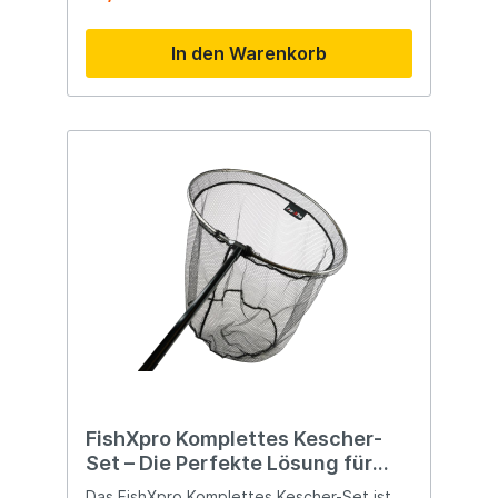
Fischen.
In den Warenkorb
FishXpro Komplettes Kescher-
Set – Die Perfekte Lösung für
Faires und Effizientes Angeln
Das FishXpro Komplettes Kescher-Set ist