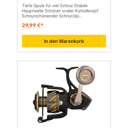
Tiefe Spule für viel Schnur Stabile
Hauptwelle Schöner ovaler Kurbelknopf
Schnurschonender Schnurclip
Erschwingliche Qualität Geeignet zum
29,99 €*
Angeln auf See vom Boot aus Ausgestattet
mit 3 stabilen Kugellagern Einfach
einzustellende Bremse
In den Warenkorb