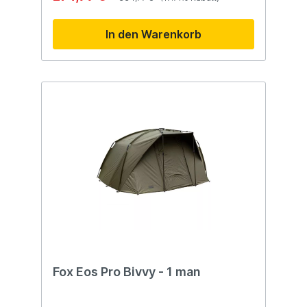
optimalen Schutz Vorder- und Hinter-
Moskito-Lüftungen für frische
In den Warenkorb
Luftzirkulation Extra breite Tür (112cm) mit
Zwei-Wege-Letterbox-Design und
austauschbaren Paneelen Vorderpaneel
kann aufgerollt werden für offenen Shelter
Inklusive robustem Gestänge, leichtem
Bodenblatt, stabilen Heringen und
Reißverschlusstasche Khaki-Stoff mit
grünem Gestänge und zwei Rutenriemen
vorne Optional erhältliche Skins für
zusätzliche Isolierung und Stauraum
Abmessungen: Länge: 275cm Breite: 300cm
Höhe: 150cm
Fox Eos Pro Bivvy - 1 man