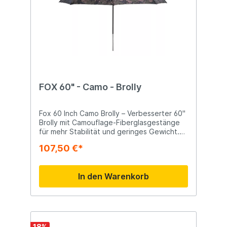
FOX 60" - Camo - Brolly
Fox 60 Inch Camo Brolly – Verbesserter 60"
Brolly mit Camouflage-Fiberglasgestänge
für mehr Stabilität und geringes Gewicht.
Ideal für kurze Sessions oder zusätzlichen
107,50 €*
Schutz bei Besuch am Angelplatz.
Camouflage-Fiberglasgestänge für
verstärkte Konstruktion und geringes
In den Warenkorb
Gewicht Abnehmbarer Mittelstab für
flexible Aufstellung Optionale Verwendung
von Sturmstangen mit mitgelieferten
Sturmkappen Hintere Bodenanker für
Stabilität 2000mm Hydrostatik-
Polyesterstoff in Fox Camo Abmessungen
18
%