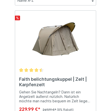
%
Faith belichtungskuppel | Zelt |
Karpfenzelt
Gehen Sie Nachtangeln? Dann ist ein
Angelzelt äußerst nützlich. Natürlich
möchte man nachts bequem im Zelt liegen
können. Das Faith Xposure Dome
229,99 €*
Karpfenzelt bietet ausreichend Platz und
249,99 €*
(8% Rabatt)