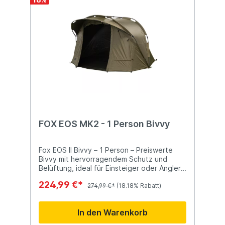
und Gewicht: Höhe: 155cm Durchmesser:
10cm Gewicht: 3,7kg
FOX EOS MK2 - 1 Person Bivvy
Fox EOS II Bivvy – 1 Person – Preiswerte
Bivvy mit hervorragendem Schutz und
Belüftung, ideal für Einsteiger oder Angler
mit engem Budget. Zwei-Rippen-Pram-
224,99 €*
Hood-Design mit großer Firsthöhe für
274,99 €*
(18.18% Rabatt)
besseren Schutz Vorder- und Hinter-
Moskito-Lüftungen für optimale Belüftung
In den Warenkorb
Extra breite Tür (112cm) mit Zwei-Wege-
Letterbox-Design und austauschbaren