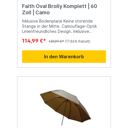
Faith Oval Brolly Komplett | 60
Zoll | Camo
Inklusive Bodenplane Keine störende
Stange in der Mitte. Camouflage-Optik
Linienfreundliches Design. Inklusive
Heringe< /li> Mit Klettstreifen zur
114,99 €*
Sicherung Ihrer Ruten Lieferung in einer
139,99 €*
(17.86% Rabatt)
praktischen Tragetasche.
In den Warenkorb