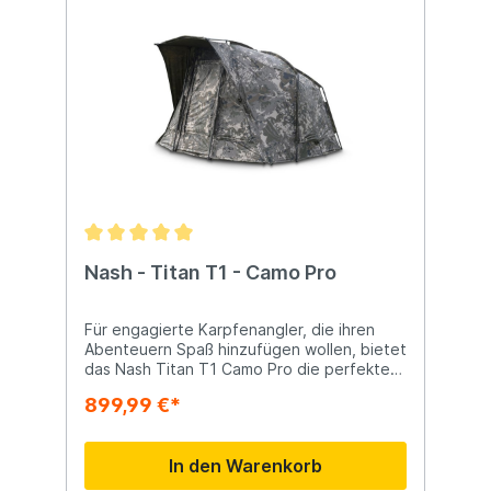
Nash - Titan T1 - Camo Pro
Für engagierte Karpfenangler, die ihren
Abenteuern Spaß hinzufügen wollen, bietet
das Nash Titan T1 Camo Pro die perfekte
Kombination aus Komfort, Haltbarkeit und
899,99 €*
Stil. Entwickelt um einen erhöhten Rahmen
für bessere Sicht und Bequemlichkeit, ist
dieses Zelt ideal für lange Sessions, Road-
In den Warenkorb
Trips oder Urlaube. Mit ihrem modernen
Design und der robusten Konstruktion