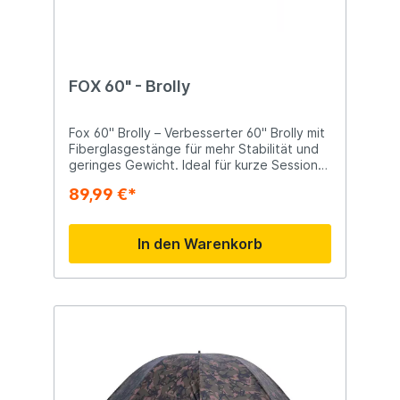
FOX 60" - Brolly
Fox 60" Brolly – Verbesserter 60" Brolly mit
Fiberglasgestänge für mehr Stabilität und
geringes Gewicht. Ideal für kurze Sessions
oder zusätzlichen Schutz bei Besuch im
89,99 €*
Angelplatz. Fiberglasgestänge für
verstärkte Konstruktion und geringes
Gewicht Abnehmbarer Mittelstab für
In den Warenkorb
flexible Aufstellung Optionale Verwendung
von Sturmstangen mit mitgelieferten
Sturmkappen Hintere Bodenanker für
Stabilität 2000mm Hydrostatik-
Polyesterstoff, wasserdicht Abmessungen
und Gewicht: Höhe: 155cm Durchmesser:
10cm Gewicht: 3,7kg