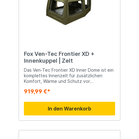
Laminat, 20.000mm Hydrostatik
Abmessungen und Gewicht: Abmessungen:
270 × 210 × 165cm Gewicht: 20,46kg
Gefaltet: 25 × 25 × 161cm Verpackt: 27 ×
27 × 163cm Verpackt Gewicht: 21,46kg
Fox Ven-Tec Frontier XD +
Innenkuppel | Zelt
Das Ven-Tec Frontier XD Inner Dome ist ein
komplettes Innenzelt für zusätzlichen
Komfort, Wärme und Schutz vor
Ungeziefer. Ausgestattet mit einer
919,99 €*
einzippbaren und abnehmbaren
Bodenplane. Die Grundfläche des
Innenzeltes entspricht der Grundfläche des
In den Warenkorb
Frontier X.