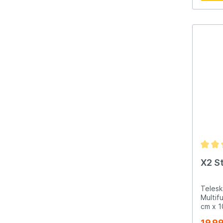
X2 St
Telesk
Multif
cm x 1
bis 6
19,9