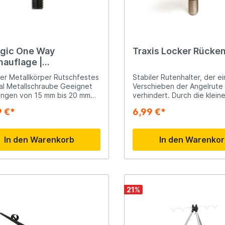
ogic One Way
Traxis Locker Rücke
nauflage |
lrutenablage
er Metallkörper Rutschfestes
Stabiler Rutenhalter, der ei
al Metallschraube Geeignet
Verschieben der Angelrute
angen von 15 mm bis 20 mm
verhindert. Durch die klein
messer
mit einem Gummiklemmsyste
9 €*
6,99 €*
Ihre Angelrute immer sicher
Halterung. Beim Aufnehmen
sich die Halterung leicht lö
In den Warenkorb
In den Warenko
Passt auf alle Ruten mit
Durchmessern zwischen 10
mm.
21
%