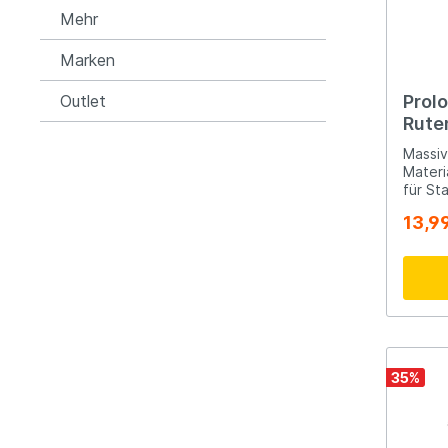
Mehr
Marken
Outlet
Prol
Rute
Ange
Massiv
Materi
für St
Durch
13,9
35
%