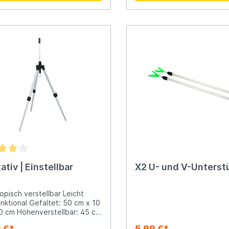
Beschädigungen, sodass Ih
Angelausrüstung länger häl
seines robusten und langl
Designs ist der X2 Backres
Grip die ideale Wahl für Ang
Sicherheit und Schutz beim
suchen.✅ Zuverlässiger Ha
Langlebig und verschleißf
Optimaler Schutz für Ihre 
Perfekt für sorgenfreies A
ativ | Einstellbar
X2 U- und V-Unterst
opisch verstellbar Leicht
unktional Gefaltet: 50 cm x 10
0 cm Höhenverstellbar: 45 cm
5cm
9 €*
5,99 €*