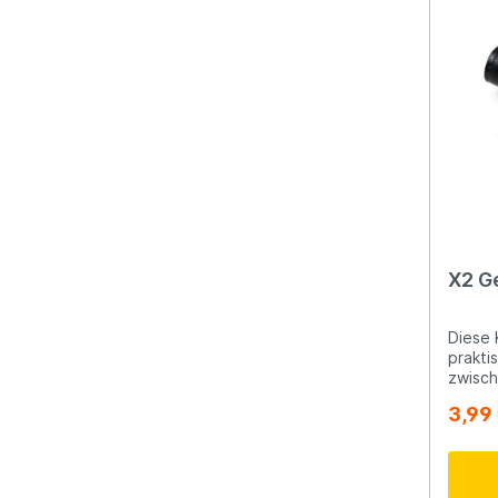
X2 G
Diese 
prakti
zwisch
Bankst
3,99