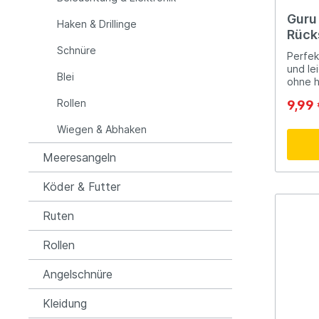
Die Ca
ideal 
Guru
Raymarine
Rapala
Haken & Drillinge
perfek
Rück
in wel
Schnüre
befind
Perfek
Rozemijer
Salmo
haben 
und le
Blei
stabil
ohne h
können
für je
Rollen
9,99
Fang k
Senshu
Shakes
Wiegen & Abhaken
Spiderwire
Spro
Meeresangeln
Köder & Futter
Team Deep Sea
Traxis
Ruten
Viper
Waters
Rollen
Angelschnüre
Yuki
Kleidung