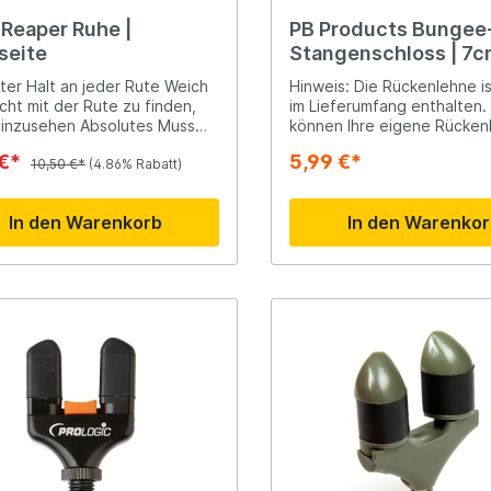
tix Ultra Heavy Rod Rest ist
für das Welsangeln, aber auch
 Reaper Ruhe |
PB Products Bungee
Ridgemonkey
t für das Strandangeln. Egal,
seite
Stangenschloss | 7c
cher Situation Sie sich
Größe S
en, mit dieser Rutenauflage
ter Halt an jeder Rute Weich
Hinweis: Die Rückenlehne is
Savage Gear
Sie einen sicheren und
icht mit der Rute zu finden,
im Lieferumfang enthalten.
en Halt für Ihre Rute und
inzusehen Absolutes Muss
können Ihre eigene Rücken
 sich voll und ganz auf den
den Feederangler!
verwenden. Keine Angst me
 €*
5,99 €*
onzentrieren.
10,50 €*
(4.86% Rabatt)
Rute zu verlieren, wenn ma
peare
Shimano
unterwegs ist oder der Wi
der Rolle sehr nah ist, weil
In den Warenkorb
In den Warenko
gegen Hindernisse angelt.
Tackle Porn
Troutlook
ide
Westin