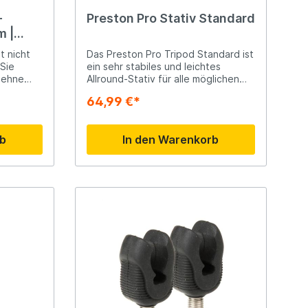
-
Preston Pro Stativ Standard
Rive
m |
t nicht
Das Preston Pro Tripod Standard ist
Scotty
 Sie
ein sehr stabiles und leichtes
lehne
Allround-Stativ für alle möglichen
hr, die
Zwecke. Das Schraubgewinde kann
64,99 €*
n hart
für allerlei Zubehör wie Hinterköpfe,
Solar
derstand
Rutenauflagen, Rollen usw.
 man
verwendet werden.
rb
In den Warenkorb
Tasty Baits
Veltic Spinners
X2