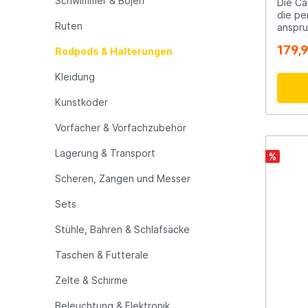
Schwimmer & Bojen
Die Ca
die pe
Ruten
anspru
LFT
Libra L
Qualit
179,
Rodpods & Halterungen
Diese 
handge
Mainline
Matrix
Kleidung
garant
Stabili
Ihren 
Kunstköder
hochwe
Minn Kota
Mitchel
diese 
Vorfächer & Vorfachzubehör
unverg
stabil
Lagerung & Transport
%
MTC
Muck B
Rutena
und ha
Scheren, Zangen und Messer
Boden ver
Höhenv
Ondex Spinners
Owner
Sets
Grad-D
Stange
Stühle, Bahren & Schlafsäcke
Bedürf
Plano
Polaroi
Gummis
Taschen & Futterale
oder B
Rutenr
Zelte & Schirme
Pro Line
Pro Tac
sorgt 
schütz
Beleuchtung & Elektronik