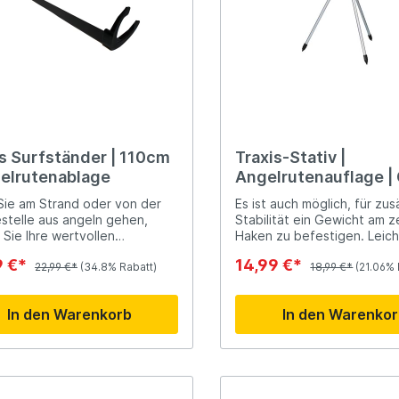
is Surfständer | 110cm
Traxis-Stativ |
gelrutenablage
Angelrutenauflage |
ie am Strand oder von der
Es ist auch möglich, für zus
stelle aus angeln gehen,
Stabilität ein Gewicht am z
 Sie Ihre wertvollen
Haken zu befestigen. Leichtgewicht
ruten und -rollen natürlich
Multifunktional Kompakt z
9 €*
14,99 €*
in den Sand oder auf die
22,99 €*
(34.8% Rabatt)
Zusammenklappen< /li> An 
18,99 €*
(21.06% 
 legen. Deshalb gibt es
Gewässern einsetzbar 3
rutenhalter, die Ihre
teleskopisch verstellbare 
In den Warenkorb
In den Warenko
tung sicher und stabil halten.
eren Sie es am Strand oder
en den Felsen und Ihre Ruten
icher. Darüber hinaus sind die
n ordentlich erhöht, so dass
s deutlich sichtbar ist.