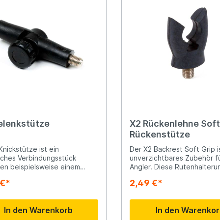
elenkstütze
X2 Rückenlehne Soft 
Rückenstütze
Knickstütze ist ein
Der X2 Backrest Soft Grip i
sches Verbindungsstück
unverzichtbares Zubehör f
en beispielsweise einem
Angler. Diese Rutenhalteru
ick und Ihrem Setzkescher.
hochwertigem Gummi biete
 €*
2,49 €*
ausgezeichneten Halt und
verhindert, dass Ihre Rute 
einem starken Biss verrutsc
In den Warenkorb
In den Warenko
Darüber hinaus schützt da
Gummi den Rutenblank vor