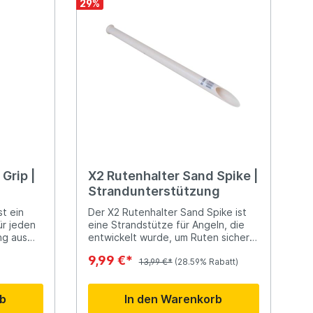
29
%
grundsolide Strandstütze zu einem
sehr guten Preis!
Grip |
X2 Rutenhalter Sand Spike |
Strandunterstützung
st ein
Der X2 Rutenhalter Sand Spike ist
ür jeden
eine Strandstütze für Angeln, die
ng aus
entwickelt wurde, um Ruten sicher
t einen
und stabil am Strand zu halten. Hier
9,99 €*
sind einige Merkmale dieses
13,99 €*
(28.59% Rabatt)
selbst bei
Produkts:Strandunterstützung: Der
ht.
Sand Spike ist darauf ausgelegt,
rb
In den Warenkorb
s weiche
fest in den Sand gesteckt zu
werden und bietet eine stabile