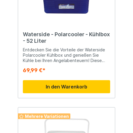
Verstärkter Boden Gepolsterter
Schultergurt und Tragegriff Vorteile Hält
Köder länger kühl und frisch Viel Stauraum
im kompakten Format Leicht zu reinigen
Komfortabel zu transportieren Geeignet
für intensive Nutzung Geeignet für
Feederangeln Wettkampfangeln
Waterside - Polarcooler - Kühlbox
Aufbewahrung von Ködern und Zubehör
- 52 Liter
Kurze und lange Angelsessions
Verwendung am Wasser
Entdecken Sie die Vorteile der Waterside
Polarcooler Kühlbox und genießen Sie
Kühle bei Ihren Angelabenteuern! Diese
Kühlbox bietet zahlreiche Vorteile, die
69,99 €*
jeder Angler schätzen wird: · Kapazität
für Stehflaschen: Das clevere Design
ermöglicht die einfache Aufbewahrung von
In den Warenkorb
Stehflaschen, so dass Sie mehr Platz für
andere Notwendigkeiten haben. ·
Strapazierfähiger Kunststoff: Die aus
witterungsbeständigem Kunststoff
gefertigte Kühlbox hält den rauen
Bedingungen am Wasser stand und
Mehrere Variationen
garantiert eine lange Nutzungsdauer. ·
Geräumige Innengrößen: Mit einer Auswahl
an Größen von 6 l bis 120 l bietet die