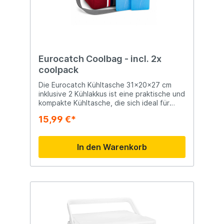
Dank der komfortablen Tragegriffe lässt
sich die Tasche überall bequem mitnehmen.
Das geringe Gewicht und das kompakte
Design machen diese Kühltasche zu einem
unverzichtbaren Begleiter für Outdoor-
Fans. Wichtige Merkmale Kühltasche
inklusive 2 wiederverwendbarer Kühlakkus
Eurocatch Coolbag - incl. 2x
Abmessungen: 25 x 18 x 20 cm Kompaktes
coolpack
und leichtes Design Isolierendes
Innenfutter Robuster Reißverschluss
Die Eurocatch Kühltasche 31x20x27 cm
Hergestellt aus langlebigen Materialien
inklusive 2 Kühlakkus ist eine praktische und
Komfortable Tragegriffe für einfachen
kompakte Kühltasche, die sich ideal für
Transport Vorteile Hält Speisen, Getränke
Angler, Camper, Tagesausflüge und
15,99 €*
und Köder länger kühl Sofort einsatzbereit
Picknicks eignet. Dank ihrer handlichen
dank mitgelieferter Kühlakkus Kompakte
Größe lässt sich die Tasche problemlos
Größe, ideal für kurze Ausflüge Leicht und
überallhin mitnehmen, während Speisen,
In den Warenkorb
einfach zu transportieren Geeignet für
Getränke oder Köder länger kühl bleiben.
verschiedene Outdoor-Aktivitäten
Die Kühltasche wird inklusive zwei
Geeignet für Angeln Camping Picknicks
wiederverwendbarer Kühlakkus geliefert
Tagesausflüge Strandbesuche Outdoor-
und ist somit sofort einsatzbereit. Das
Aktivitäten
isolierende Innenfutter hält die Temperatur
im Inneren länger konstant, sodass
Getränke kühl und Lebensmittel länger
frisch bleiben. Der robuste Reißverschluss
und die strapazierfähigen Materialien