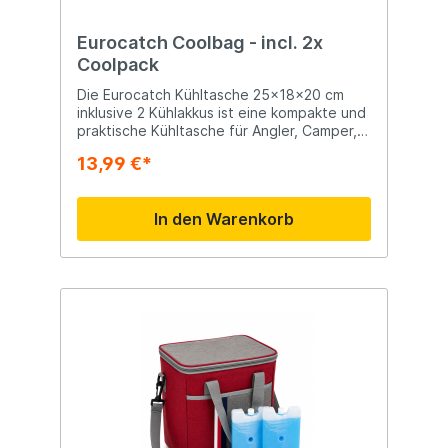
Langlebige Materialien Kompakt und leicht
zu transportieren Vorteile Hält
Lebensmittel und Getränke länger kühl
Eurocatch Coolbag - incl. 2x
Sofort einsatzbereit dank mitgelieferter
Coolpack
Kühlakkus Ideal zum Angeln, Campen und
Picknicken Leichtes und praktisches Design
Die Eurocatch Kühltasche 25x18x20 cm
Einfach zu transportieren Geeignet für
inklusive 2 Kühlakkus ist eine kompakte und
Angeln Camping Picknicks Tagesausflüge
praktische Kühltasche für Angler, Camper,
Strandbesuche Outdoor-Aktivitäten
Picknickliebhaber und alle, die unterwegs
13,99 €*
Speisen oder Getränke kühl halten
möchten. Dank ihrer kompakten Größe lässt
sich die Tasche problemlos bei
In den Warenkorb
Angelausflügen, Strandbesuchen oder
kurzen Reisen mitnehmen. Die Kühltasche
wird inklusive zwei wiederverwendbarer
Kühlakkus geliefert und bietet somit sofort
eine komplette Kühllösung. Das isolierende
Innenfutter sorgt dafür, dass der Inhalt
länger kühl bleibt, während der robuste
Reißverschluss und die langlebigen
Materialien eine lange Nutzungsdauer
gewährleisten. Mit ihren Abmessungen von
25 x 18 x 20 cm bietet die Eurocatch
Kühltasche ausreichend Platz für
Mittagessen, Snacks, Getränke oder Köder.