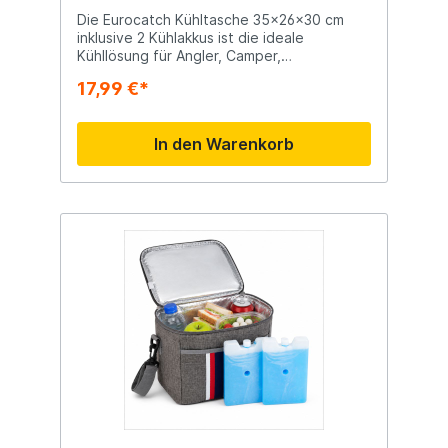
Innenfutter Robuster Reißverschluss
Hergestellt aus langlebigen Materialien
Die Eurocatch Kühltasche 35x26x30 cm
Ausgestattet mit praktischem Tragegriff
inklusive 2 Kühlakkus ist die ideale
Vorteile Hält Lebensmittel, Getränke und
Kühllösung für Angler, Camper,
Köder länger kühl Sofort einsatzbereit dank
Picknickliebhaber und Tagesausflüge. Dank
17,99 €*
mitgeliefertem Kühlakku Kompakte Größe,
ihrer großzügigen Größe bietet diese
ideal für kurze Ausflüge Leicht und einfach
Kühltasche ausreichend Platz für
zu transportieren Benötigt nur wenig
Lebensmittel, Getränke, Köder oder andere
In den Warenkorb
Stauraum Geeignet für Kurze
gekühlte Produkte. Die Kühltasche wird
Angelausflüge Mittagessen und Snacks
inklusive zwei wiederverwendbarer
unterwegs Tagesausflüge Picknicks
Kühlakkus geliefert und ist somit sofort
Strandbesuche Outdoor-Aktivitäten
einsatzbereit. Das isolierende Innenfutter
hält den Inhalt länger kühl, während der
robuste Reißverschluss und die
strapazierfähigen Materialien für eine lange
Lebensdauer sorgen. Ob beim Angeln,
Camping oder am Strand – die Eurocatch
Kühltasche ist eine praktische und
zuverlässige Lösung für jede Outdoor-
Aktivität. Wichtige Merkmale Kühltasche
inklusive 2 wiederverwendbarer Kühlakkus
Abmessungen: 35 x 26 x 30 cm Großes
Fassungsvermögen für Lebensmittel,
Getränke oder Köder Isolierendes
Innenfutter Robuster Reißverschluss