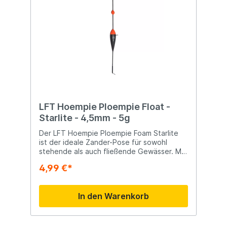
LFT Hoempie Ploempie Float -
Starlite - 4,5mm - 5g
Der LFT Hoempie Ploempie Foam Starlite
ist der ideale Zander-Pose für sowohl
stehende als auch fließende Gewässer. Mit
doppelter Bissanzeige auf der Antenne
4,99 €*
und einem integrierten Starlite-Halter
bleibt er auch bei Nacht hervorragend
sichtbar. Dank der leichten
In den Warenkorb
Schaumstoffkonstruktion ist die Pose
äußerst reaktionsschnell und stabil, sodass
selbst die feinsten Bisse erkannt werden
können. Egal ob im ruhigen See oder im