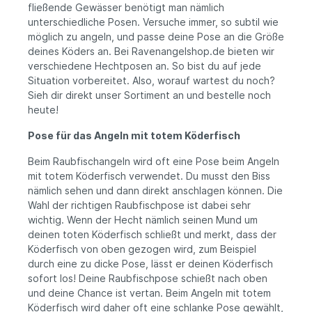
Lithium Battery Pack hast du immer
fließende Gewässer benötigt man nämlich
zuverlässige Ersatzbatterien zur Hand,
unterschiedliche Posen. Versuche immer, so subtil wie
damit du ohne Unterbrechungen
möglich zu angeln, und passe deine Pose an die Größe
weiterangeln kannst. Wichtigste Merkmale:
deines Köders an. Bei Ravenangelshop.de bieten wir
Set mit 5 CR425 Lithiumbatterien Speziell
für beleuchtete Posen entwickelt
verschiedene Hechtposen an. So bist du auf jede
Geeignet für verschiedene beleuchtete
Situation vorbereitet. Also, worauf wartest du noch?
Raubfischposen Sofort einsatzbereit Sorgt
Sieh dir direkt unser Sortiment an und bestelle noch
für optimale Sichtbarkeit und Bissanzeige
heute!
Kompaktes Format, leicht zu transportieren
Nicht wiederaufladbar
Pose für das Angeln mit totem Köderfisch
Beim Raubfischangeln wird oft eine Pose beim Angeln
mit totem Köderfisch verwendet. Du musst den Biss
nämlich sehen und dann direkt anschlagen können. Die
Wahl der richtigen Raubfischpose ist dabei sehr
wichtig. Wenn der Hecht nämlich seinen Mund um
deinen toten Köderfisch schließt und merkt, dass der
Köderfisch von oben gezogen wird, zum Beispiel
durch eine zu dicke Pose, lässt er deinen Köderfisch
sofort los! Deine Raubfischpose schießt nach oben
und deine Chance ist vertan. Beim Angeln mit totem
Köderfisch wird daher oft eine schlanke Pose gewählt,