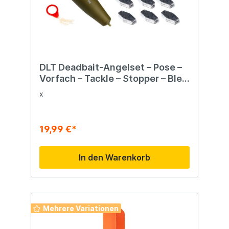
DLT Deadbait-Angelset – Pose –
Vorfach – Tackle – Stopper – Blei
– komplett
x
19,99 €*
In den Warenkorb
Mehrere Variationen