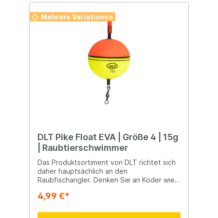
Mehrere Variationen
DLT Pike Float EVA | Größe 4 | 15g
| Raubtierschwimmer
Das Produktsortiment von DLT richtet sich
daher hauptsächlich an den
Raubfischangler. Denken Sie an Köder wie
Softbaits, Spinner und Wobbler, aber auch
4,99 €*
an größeres Material wie Ruten, Rollen,
Taschen und anderes Zubehör.