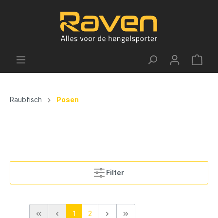
Raubfisch
Posen
Filter
1
2