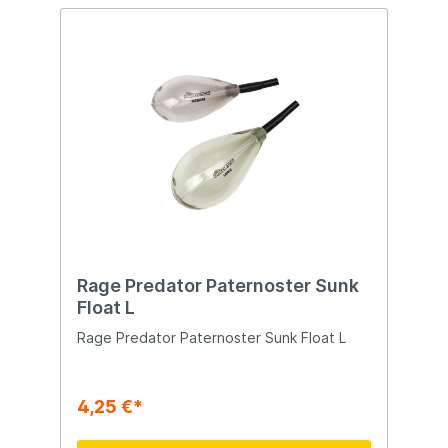
schnell fließenden Fluss – der Hoempie
Ploempie garantiert höchste Präzision und
Zuverlässigkeit. Für die Zanderfischerei in
stehenden und fließenden Gewässern
geeignet Doppelte Bissanzeige auf der
Antenne Mit Starlite-Halter für
Nachtfischen ausgestattet Leichte
Schaumstoffkonstruktion für hohe
Sensibilität Stabil und reaktionsschnell auch
bei starken Strömungen
Rage Predator Paternoster Sunk
Float L
Rage Predator Paternoster Sunk Float L
4,25 €*