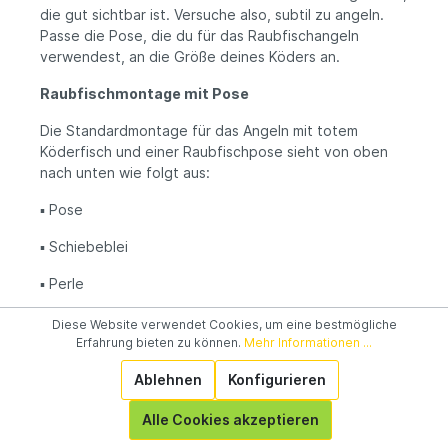
die gut sichtbar ist. Versuche also, subtil zu angeln.
Passe die Pose, die du für das Raubfischangeln
verwendest, an die Größe deines Köders an.
Raubfischmontage mit Pose
Die Standardmontage für das Angeln mit totem
Köderfisch und einer Raubfischpose sieht von oben
nach unten wie folgt aus:
▪️
Pose
▪️
Schiebeblei
▪️
Perle
▪️
Wirbel
Diese Website verwendet Cookies, um eine bestmögliche
Erfahrung bieten zu können.
Mehr Informationen ...
▪️
Vorfach mit Haken oder Drilling
Ablehnen
Konfigurieren
Wenn du mit totem Köderfisch auf Raubfische angelst,
wähle nicht nur eine schöne Farbe, sondern achte
Alle Cookies akzeptieren
auch auf den Auftrieb und die Form der