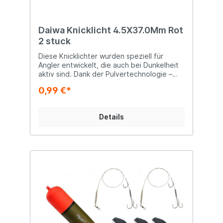
Daiwa Knicklicht 4.5X37.0Mm Rot
2 stuck
Diese Knicklichter wurden speziell für
Angler entwickelt, die auch bei Dunkelheit
aktiv sind. Dank der Pulvertechnologie –
anstelle herkömmlicher Flüssigkeiten –
0,99 €*
bieten sie eine besonders starke und
gleichmäßige Leuchtkraft über eine lange
Dauer. Perfekt zum Markieren von Posen,
Details
Rutenspitzen oder Montagen bei Nacht.
Die einfache Handhabung und
Zuverlässigkeit machen diese Leuchtstäbe
zu einem unverzichtbaren Begleiter beim
Nachtangeln.