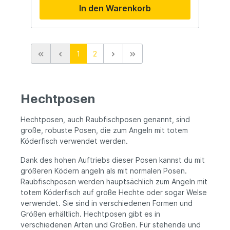
In den Warenkorb
für beleuchtete Hechtposen entwickelt
und sorgen bei jeder Angelsession für eine
zuverlässige Bissanzeige. Dank der
zuverlässigen Lithiumtechnologie liefern
diese CR425 Batterien eine konstante
1
2
Stromversorgung, sodass die Leuchtpose
sofort aktiviert wird, sobald die Batterie
eingesetzt wird. Dies gewährleistet eine
hervorragende Sichtbarkeit, selbst auf
größere Entfernungen oder während
Hechtposen
nächtlicher Angelausflüge. Die Batterien
lassen sich einfach in die grüne oder
Hechtposen, auch Raubfischposen genannt, sind
orangefarbene Kappe kompatibler
Leuchtposen einsetzen. So bist du
große, robuste Posen, die zum Angeln mit totem
innerhalb weniger Sekunden einsatzbereit.
Köderfisch verwendet werden.
Durch das kompakte Format lassen sich
zusätzliche Batterien problemlos in der
Dank des hohen Auftriebs dieser Posen kannst du mit
Angeltasche oder Tacklebox
größeren Ködern angeln als mit normalen Posen.
transportieren. Egal, ob du eine kurze
Raubfischposen werden hauptsächlich zum Angeln mit
Abendsession, eine lange Nachtsession auf
totem Köderfisch auf große Hechte oder sogar Welse
Hecht oder das Angeln an großen Kanälen
verwendet. Sie sind in verschiedenen Formen und
planst – diese Batterien sorgen dafür, dass
deine Bissanzeige jederzeit optimal
Größen erhältlich. Hechtposen gibt es in
sichtbar bleibt. Mit dem Rozemeijer CR425
verschiedenen Arten und Größen. Für stehende und