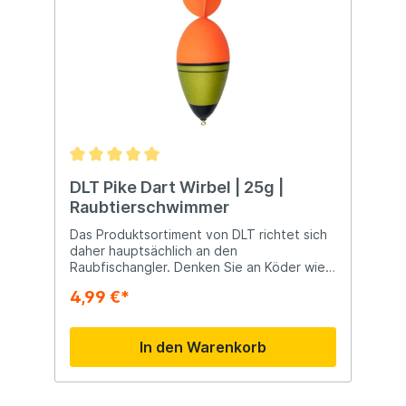
DLT Pike Dart Wirbel | 25g |
Raubtierschwimmer
Das Produktsortiment von DLT richtet sich
daher hauptsächlich an den
Raubfischangler. Denken Sie an Köder wie
Softbaits, Spinner und Wobbler, aber auch
4,99 €*
an größeres Material wie Ruten, Rollen,
Taschen und anderes Zubehör.
In den Warenkorb