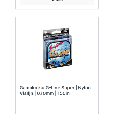
doppelt, was sie zu einer idealen Schnur
für das Angeln auf scheue Fische macht.
Die Fluorocarbon-Schnur ist extrem
abriebfest und langlebig für das Angeln in
rauen Strukturen. Außerdem hat die Schnur
so gut wie kein Gedächtnis und nimmt kein
Wasser auf. Diese Schnur eignet sich
hervorragend zum Angeln auf Karpfen,
Raubfische und natürlich im klaren
Meerwasser. Die Faith Code Pink wird in
praktischen 500-Meter-Spulen "One Shot"
geliefert, sodass Sie immer genug für jede
Rolle haben.
Gamakatsu G-Line Super | Nylon
Vislijn | 0.10mm | 150m