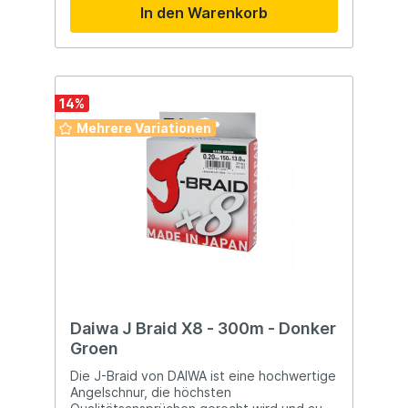
In den Warenkorb
Bisse. Dadurch ist diese Nylon-Hauptschnur
in nahezu jedem Bereich einsetzbar. Es ist
eine solide und erschwingliche
Angelschnur!
14
%
Mehrere Variationen
Daiwa J Braid X8 - 300m - Donker
Groen
Die J-Braid von DAIWA ist eine hochwertige
Angelschnur, die höchsten