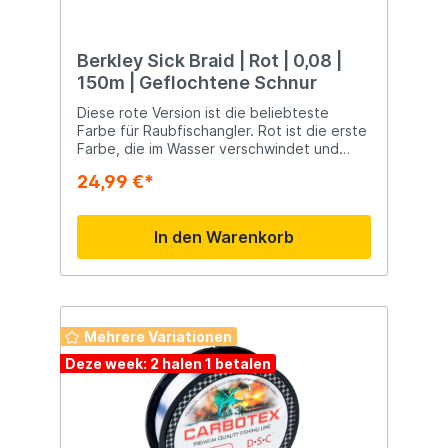
Berkley Sick Braid | Rot | 0,08 |
150m | Geflochtene Schnur
Diese rote Version ist die beliebteste
Farbe für Raubfischangler. Rot ist die erste
Farbe, die im Wasser verschwindet und
daher für den Fisch am wenigsten sichtbar
24,99 €*
ist. Besonders beim Fischen im flachen
Wasser empfiehlt sich der Einsatz dieser
roten Variante. Über Wasser ist diese Linie
In den Warenkorb
deutlich sichtbar, unter Wasser jedoch
nicht.
Mehrere Variationen
Deze week: 2 halen 1 betalen