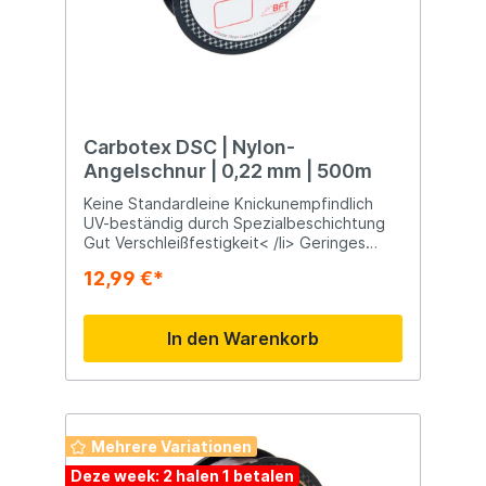
Carbotex DSC | Nylon-
Angelschnur | 0,22 mm | 500m
Keine Standardleine Knickunempfindlich
UV-beständig durch Spezialbeschichtung
Gut Verschleißfestigkeit< /li> Geringes
Gedächtnis Behält seine Zugfestigkeit am
12,99 €*
Knoten Geeignet für Süß- und Salzwasser
< strong>Längere Lebensdauer Durch den
speziellen DHC-Außenmantel ergeben sich
In den Warenkorb
zahlreiche Vorteile, wie z. B. eine längere
Lebensdauer, kein Spannungsabbau am
Knoten und eine sehr hohe
Verschleißfestigkeit. Zusammenfassend ist
die DHC Carbotex eine sehr schöne Schnur
für einen anspruchsvollen Angler!
Mehrere Variationen
Deze week: 2 halen 1 betalen