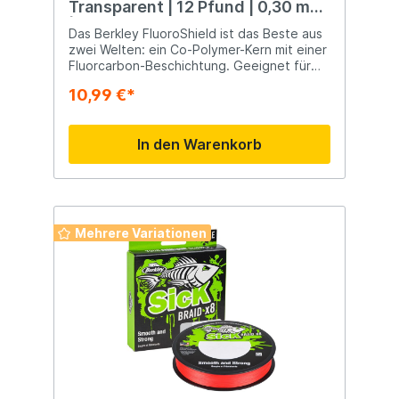
Transparent | 12 Pfund | 0,30 mm
| 274m
Das Berkley FluoroShield ist das Beste aus
zwei Welten: ein Co-Polymer-Kern mit einer
Fluorcarbon-Beschichtung. Geeignet für
Rollen und Rollen für optimale Wurfweiten.
10,99 €*
Die Abriebfestigkeit ist vergleichbar mit
Fluorcarbon. Unter Wasser praktisch
unsichtbar.
In den Warenkorb
Mehrere Variationen