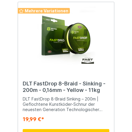
Mehrere Variationen
DLT FastDrop 8-Braid - Sinking -
200m - 0,16mm - Yellow - 11kg
DLT FastDrop 8-Braid Sinking – 200m |
Geflochtene Kunstköder-Schnur der
neuesten Generation Technologischer
Durchbruch für Finesse- und
19,99 €*
Kunstköderangeln. Die DLT FastDrop 8-
Braid Sinking wurde speziell für moderne
Raubfischangler entwickelt, die optimale