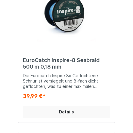
EuroCatch Inspire-8 Seabraid
500 m 0,18 mm
Die Eurocatch Inspire 8x Geflochtene
Schnur ist versiegelt und 8-fach dicht
geflochten, was zu einer maximalen
Belastbarkeit, Knoten- und Abriebfestigkeit
39,99 €*
führt. Diese bahnbrechende Kombination
von Eigenschaften wird durch die
dauerhafte Färbung der Schnur auf das
Details
höchste Niveau gehoben. Die Eurocatch
Inspire fühlt sich wie Seide an und ist
nahezu knickfest. Die 8 einzelnen Drähte
sind fest geflochten, aber nicht verklebt,