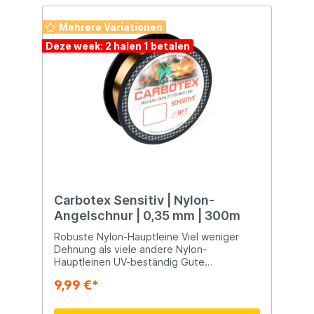
Mehrere Variationen
Deze week: 2 halen 1 betalen
Carbotex Sensitiv | Nylon-
Angelschnur | 0,35 mm | 300m
Robuste Nylon-Hauptleine Viel weniger
Dehnung als viele andere Nylon-
Hauptleinen UV-beständig Gute
Tarneigenschaften Knickt kaum Große
9,99 €*
Zugkraft Einfach gut, für einen einfach
guten Preis < p >Da dieser Sensitive kaum
dehnbar ist, registriert er selbst kleinste