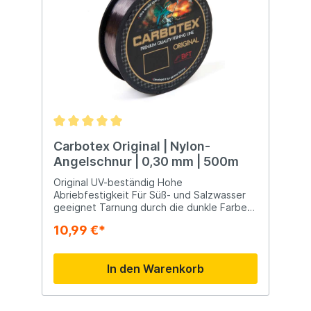
Carbotex Original | Nylon-
Angelschnur | 0,30 mm | 500m
Original UV-beständig Hohe
Abriebfestigkeit Für Süß- und Salzwasser
geeignet Tarnung durch die dunkle Farbe
Hohe Zugkraft Sehr preisgünstige Nylon-
10,99 €*
Angelschnur mit einer beachtlich hohen
Zugkraft. Diese Allround-Schnur ist für
mehrere Fischereien geeignet und verfügt
In den Warenkorb
über hervorragende Wurfeigenschaften.
Gute Schnur zu einem sehr guten Preis!