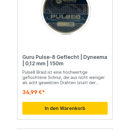
Guru Pulse-8 Geflecht | Dyneema
| 0,12 mm | 150m
Pulse8 Braid ist eine hochwertige
geflochtene Schnur, die aus nicht weniger
als acht gewebten Drähten (statt der
üblichen vier) besteht, die zusammen
34,99 €*
dieses Geflecht bilden. Dies sorgt auch
dafür, dass das Geflecht nicht nur extrem
stark, sondern auch flexibel und ultradünn
In den Warenkorb
ist. Darüber hinaus sinkt das Geflecht im
Gegensatz zu vielen geflochtenen
Schnüren wie ein Ziegelstein. Perfekt für
lange Strecken!