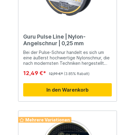
Guru Pulse Line | Nylon-
Angelschnur | 0,25 mm
Bei der Pulse-Schnur handelt es sich um
eine äußerst hochwertige Nylonschnur, die
nach modernsten Techniken hergestellt
wird. Die Leine hat zum Beispiel wenig
12,49 €*
Dehnung, läuft super leicht, knickt nicht,
12,99 €*
(3.85% Rabatt)
sinkt wie ein Ziegelstein und hat einen
fairen Durchmesser! All diese
In den Warenkorb
Eigenschaften machen diese Schnur zur
ultimativen Schnur für das Feederfischen in
jeder Form!
Mehrere Variationen