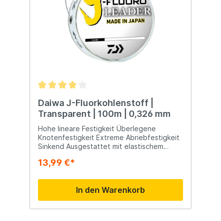
Ködern sogar weite Würfe erzielen. Ideal
für Spinnrollen und Baitcasting-Rollen.
Unglaubliches Preis-Leistungs-Verhältnis! 8-
Stränge Rund geflochten Hohe
Zugfestigkeit Hohe Abriebfestigkeit< /li>
Keine Dehnung Hergestellt in Japan
Daiwa J-Fluorkohlenstoff |
Transparent | 100m | 0,326 mm
Hohe lineare Festigkeit Überlegene
Knotenfestigkeit Extreme Abriebfestigkeit
Sinkend Ausgestattet mit elastischem
Rollenband< /li> li> Erhältlich in
13,99 €*
verschiedenen Stärken/Stärken
In den Warenkorb