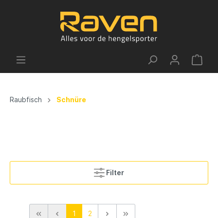
Raubfisch
Schnüre
Filter
1
2