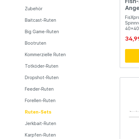
Fish
Angel
Zubehör
LFT
Libra L
Spinn
FisXpr
Baitcast-Ruten
Kesc
Spinnr
Ruten
40x40 
Big Game-Ruten
Mainline
Matrix
mit Zu
Zube
34,9
Angels
Bootruten
Kesche
Zubehö
Minn Kota
Mitchel
Kommerzielle Ruten
Angels
für ei
Totköder-Ruten
Angels
MTC
Muck B
Set bi
Dropshot-Ruten
erfolg
von ei
Feeder-Ruten
Kesche
Ondex Spinners
Owner
Tackle
Forellen-Ruten
erfahr
nach e
Plano
Polaroi
Ruten-Sets
komple
und M
Jerkbait-Ruten
Sets:T
2,10 M
Pro Line
Pro Tac
Angeln
Karpfen-Ruten