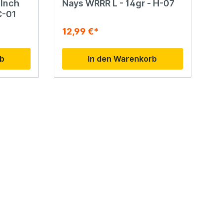
 Inch
Nays WRRR L - 14gr - H-07
C-01
12,99 €*
rb
In den Warenkorb