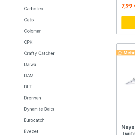
C-07
7,99 
Carbotex
Raymarine
Rapala
Catix
Rozemijer
Salmo
Coleman
CPK
Senshu
Shakes
Mehr
Crafty Catcher
Daiwa
Spiderwire
Spro
DAM
Team Deep Sea
Traxis
DLT
Drennan
Viper
Waters
Dynamite Baits
Eurocatch
Yuki
Nays
Evezet
Twitc