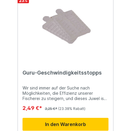
23
%
Guru-Geschwindigkeitsstopps
Wir sind immer auf der Suche nach
Möglichkeiten, die Effizienz unserer
Fischerei zu steigern, und dieses Juwel ist
das neueste Ergebnis dieser Suche. Das
2,49 €*
Speedstop-System ermöglicht die
3,25 €*
(23.38% Rabatt)
ultraschnelle Montage von Drilling-Pellets,
Soft-Pellets, Mais, Luncheon-Fleisch,
In den Warenkorb
Boilies und Würmern im Handumdrehen.