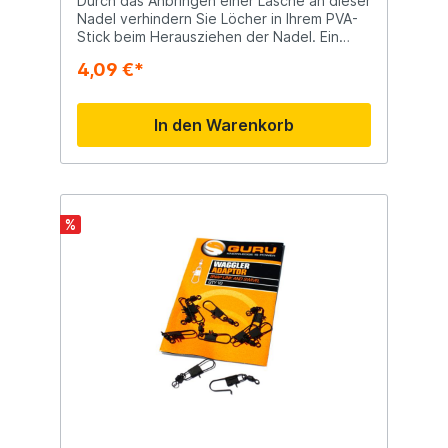
Durch das Anbringen einer Lasche an dieser
Nadel verhindern Sie Löcher in Ihrem PVA-
Stick beim Herausziehen der Nadel. Ein
wahrer Glücksfall für den eingefleischten
4,09 €*
PVA-Benutzer.
In den Warenkorb
%