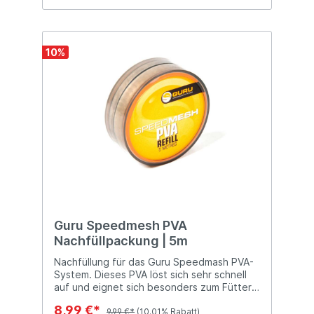
10
%
Guru Speedmesh PVA
Nachfüllpackung | 5m
Nachfüllung für das Guru Speedmash PVA-
System. Dieses PVA löst sich sehr schnell
auf und eignet sich besonders zum Füttern
von Pellets, Sie können es aber auch zur
8,99 €*
Herstellung von Sticks verwenden.
9,99 €*
(10.01% Rabatt)