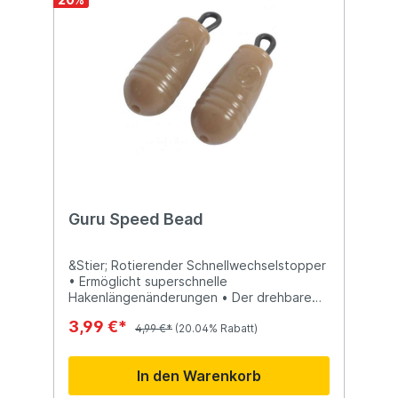
Guru Speed Bead
&Stier; Rotierender Schnellwechselstopper
• Ermöglicht superschnelle
Hakenlängenänderungen • Der drehbare
Wirbel verhindert ein Abknicken und
3,99 €*
Verheddern des Hakens • Super sicher und
4,99 €*
(20.04% Rabatt)
einfach zu verwenden • Ideal für Inline-
Feeder • Dient als Puffer für freilaufende
In den Warenkorb
Reittiere