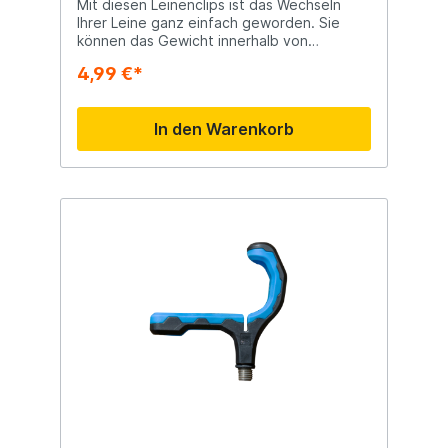
Mit diesen Leinenclips ist das Wechseln
Ihrer Leine ganz einfach geworden. Sie
können das Gewicht innerhalb von
Sekunden ändern und sich so schnell an
4,99 €*
veränderte Umstände anpassen.
In den Warenkorb