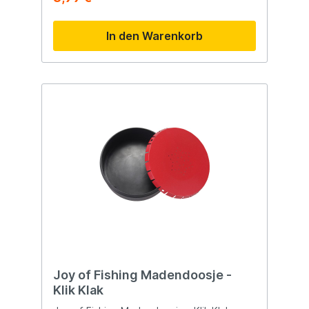
werden. Anschließend kann die untere
Leine mit Pop-Up zwischen den beiden
In den Warenkorb
Clips befestigt werden. Dies sorgt für eine
optimale Köderpräsentation und ermöglicht
zudem eine einfache Variation der Länge
des Rigs und des Abstands vom Haken zum
Futterkorb. Egal, ob Sie direkt über dem
Boden fischen möchten, oder etwas
darüber. Alles ist möglich! Passt auf
vorhandene GURU-Method-Feeder Passt
direkt auf die Köderplattform Entwickelt,
um dem Angler die volle Kontrolle über die
Hakenlänge zu geben <
li>Hakenlängendose kann in jeder
gewünschten Position zwischen den Clips
befestigt werden Perfekte
Köderpräsentation garantiert Länge vom
Pop-Up bis zum Feeder lässt sich einfach
anpassen
Joy of Fishing Madendoosje -
Klik Klak