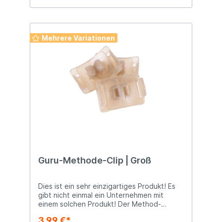
Mehrere Variationen
Guru-Methode-Clip | Groß
Dies ist ein sehr einzigartiges Produkt! Es
gibt nicht einmal ein Unternehmen mit
einem solchen Produkt! Der Method-
Feeder-Clip kann einfach an der
3,99 €*
Köderplattform des Feeders befestigt