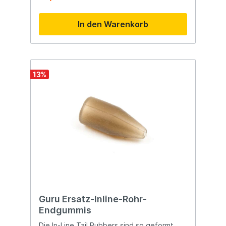
In den Warenkorb
13
%
Guru Ersatz-Inline-Rohr-
Endgummis
Die In-Line Tail Rubbers sind so geformt,