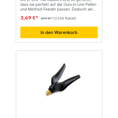
dass sie perfekt auf die Guru In-Line Pellet-
und Method-Feeder passen. Dadurch wird
der Feeder noch stromlinienförmiger und es
3,49 €*
besteht keine Gefahr, dass sich die Schnur
3,99 €*
(12.53% Rabatt)
während des Wurfs verheddert.
In den Warenkorb