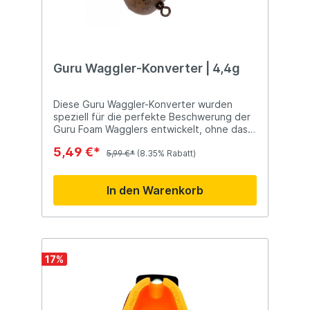
Guru Waggler-Konverter | 4,4g
Diese Guru Waggler-Konverter wurden
speziell für die perfekte Beschwerung der
Guru Foam Wagglers entwickelt, ohne dass
der Schnur zusätzliches Gewicht
5,49 €*
hinzugefügt werden muss. Ausgestattet
5,99 €*
(8.35% Rabatt)
mit einem Mikrowirbel zur einfachen
Befestigung an der Leine.
In den Warenkorb
17
%