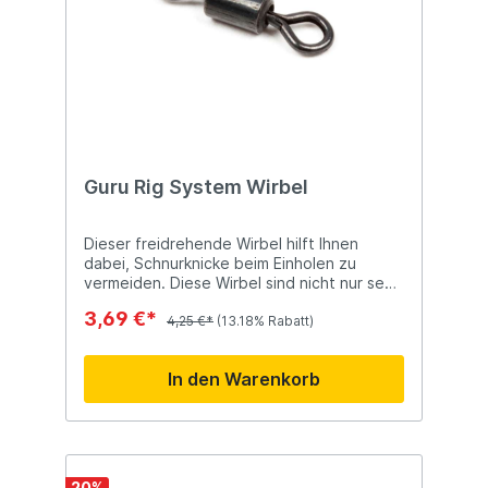
Angeln Angeln mit mehreren Ruten
Guru Rig System Wirbel
Dieser freidrehende Wirbel hilft Ihnen
dabei, Schnurknicke beim Einholen zu
vermeiden. Diese Wirbel sind nicht nur sehr
zuverlässig, sondern auch unter Wasser
3,69 €*
sehr unauffällig.
4,25 €*
(13.18% Rabatt)
In den Warenkorb
20
%