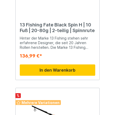
13 Fishing Fate Black Spin H | 10
Fuß | 20-80g | 2-teilig | Spinnrute
Hinter der Marke 13 Fishing stehen sehr
erfahrene Designer, die seit 20 Jahren
Rollen herstellen. Die Marke 13 Fishing
steht für High-End-Qualität und hat eine
136,99 €*
eigene Philosophie bei der Entwicklung von
Rollen, Mühlen, Ruten und Ködern. Zu tollen
Rollen und Rollen gehören natürlich auch
In den Warenkorb
Angelruten. 13 Fishing bietet Ruten sowohl
für den Einsatz mit einer Rolle oder Rolle
als auch für das Angeln im Süß- oder
Salzwasser an. Neben der tollen Optik der
Rollen, die zudem von hervorragender
Qualität sind, hat 13 Fishing auch Rollen und
%
Köder im Sortiment.
Mehrere Variationen