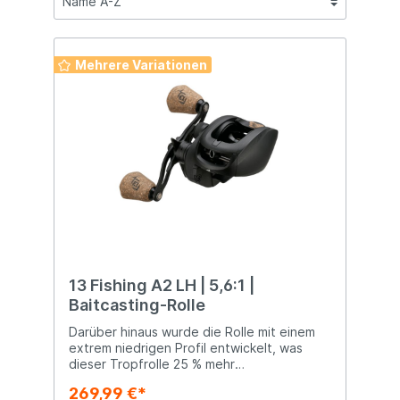
Mehrere Variationen
13 Fishing A2 LH | 5,6:1 |
Baitcasting-Rolle
Darüber hinaus wurde die Rolle mit einem
extrem niedrigen Profil entwickelt, was
dieser Tropfrolle 25 % mehr
Schnurkapazität verleiht und gleichzeitig
269,99 €*
eine handliche Größe beibehält. Das