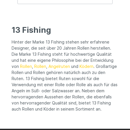
Gleitkraft bietet einen einzigartigen
Angelkomfort. Die Rute verfügt über einen
30-Tonnen-Carbonblank mit einem
hochwertigen Skeleton-Rollenhalter.
Dadurch werden auch kleinste Bisse
13 Fishing
perfekt übertragen, so dass Sie effektiv
reagieren und Ihren Fang sichern können.
Die vielseitige Länge der Rute ermöglicht
Hinter der Marke 13 Fishing stehen sehr erfahrene
es Ihnen, vom Ufer, im Bellyboat oder vom
Designer, die seit über 20 Jahren Rollen herstellen.
Boot aus zu angeln. Der moderne Look
Die Marke 13 Fishing steht für hochwertige Qualität
dieser Combo hebt sie aus der Masse
und hat eine eigene Philosophie bei der Entwicklung
hervor. Entwickeln Sie Ihre Angelfähigkeiten
von
Rollen
mit der NX Combo und Sie werden in dieser
,
Rollen
,
Angelruten
und
Ködern
. Großartige
Saison Rekorde brechen. Die 13 Fishing
Rollen und Rollen gehören natürlich auch zu den
Origin NX Cast Combo ist die ideale Wahl
Ruten. 13 Fishing bietet Ruten sowohl für die
für Angler, die nach einer Kombination aus
Verwendung mit einer Rolle oder Rolle als auch für das
fortschrittlicher Leistung und einfacher
Angeln im Süß- oder Salzwasser an. Neben dem
Handhabung suchen. Egal, ob Sie ein
hervorragenden Aussehen der Rollen, die ebenfalls
Anfänger oder bereits ein erfahrener
von hervorragender Qualität sind, bietet 13 Fishing
Angler sind, diese Kombination bietet den
Komfort, die Sensibilität und die Leistung,
auch Rollen und Köder in seinem Sortiment an.
um Ihr Angelerlebnis zu verbessern und
unvergessliche Fänge zu erzielen.
Produkt-Informationen: - 13 Fishing Origin
NX Cast Combo - Typ: Baitcast-