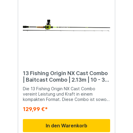
Köder im Sortiment.
13 Fishing Origin NX Cast Combo
| Baitcast Combo | 2.13m | 10 - 30
gram
Die 13 Fishing Origin NX Cast Combo
vereint Leistung und Kraft in einem
kompakten Format. Diese Combo ist sowohl
für Anfänger als auch für erfahrene Angler
129,99 €*
geeignet, die jedes Wochenende ans
Wasser gehen. Die Combo besteht aus
einer Baitcast-Rute und einer Baitcast-
In den Warenkorb
Rolle mit 8 kg Zugkraft. Der Fastback-
Rahmen in Kombination mit dieser 8 kg