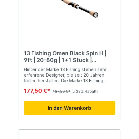
13 Fishing Omen Black Spin H |
9ft | 20-80g | 1+1 Stück |
Spinnrute
Hinter der Marke 13 Fishing stehen sehr
erfahrene Designer, die seit 20 Jahren
Rollen herstellen. Die Marke 13 Fishing
steht für High-End-Qualität und hat eine
177,50 €*
eigene Philosophie bei der Entwicklung von
187,50 €*
(5.33% Rabatt)
Rollen, Mühlen, Ruten und Ködern. Zu tollen
Rollen und Rollen gehören natürlich auch
In den Warenkorb
Angelruten. 13 Fishing bietet Ruten sowohl
für den Einsatz mit einer Rolle oder Rolle
als auch für das Angeln im Süß- oder
Salzwasser an. Neben der tollen Optik der
Rollen, die zudem von hervorragender
Qualität sind, hat 13 Fishing auch Rollen und