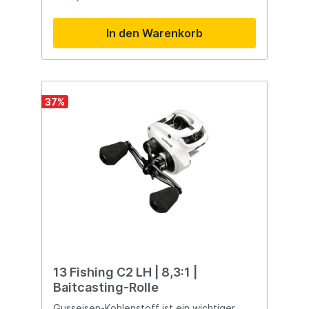
Concept A Gen II beweist seine
Designintelligenz durch Funktionen wie: die
In den Warenkorb
Railed Clutch Cam, Gen II Line Guide und
ein neuer Wasserkanalrahmen. Das neue
reibungsarme Bremssystem bietet Anglern
feinere Einstellungen für alle
Ködergewichte. Schließlich ist die Rolle mit
einzigartigen und patentierten 13
37
%
Angelfunktionen ausgestattet, wie der
Arrowhead-Schnurführung, der Beetle Wing
Rapid Access-Seitenplatte und dem
integrierten Hakenhalter KeepR.
13 Fishing C2 LH | 8,3:1 |
Baitcasting-Rolle
Gusseisen-Kohlenstoff ist ein wichtiger