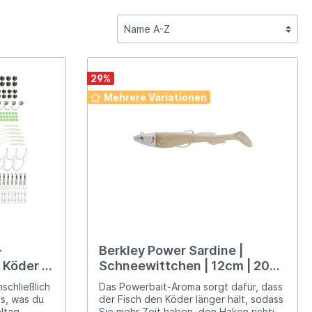
afsäcke
Tackle Boxen & Aufbewahrung
Sets
Taschen & Futterale
Sets
Taschen & Futterale
Ruten
Pen-Ruten & Stalker-Ruten
Zelte & Schirme
DAM
29
%
portwagen
Ruten
Blei & Futterkörbe
Rollen
Schnüre
Vorfächer & Vorfachmaterial
Strandruten
Festival
Eurocatch
Mehrere Variationen
Liegen & Schlafsäcke
Winkle Picker
FISH-XPRO
Schnüre
Fox Rage Predator
Guru
-
Berkley Power Sardine |
JVS
 Köder –
Schneewittchen | 12cm | 20g |
ichte –
Shad
schließlich
Das Powerbait-Aroma sorgt dafür, dass
es, was du
der Fisch den Köder länger hält, sodass
Legendfossil
eltag
Sie mehr Zeit haben, den Haken richtig