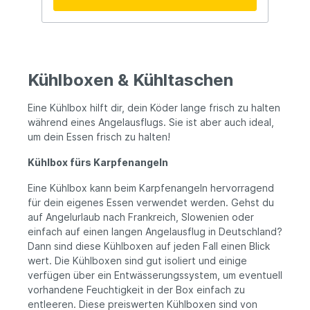
andere Notwendigkeiten haben. ·
Strapazierfähiger Kunststoff: Die aus
witterungsbeständigem Kunststoff
gefertigte Kühlbox hält den rauen
Bedingungen am Wasser stand und
garantiert eine lange Nutzungsdauer. ·
Kühlboxen & Kühltaschen
Geräumige Innengrößen: Mit einer Auswahl
an Größen von 6 l bis 120 l bietet die
Eine Kühlbox hilft dir, dein Köder lange frisch zu halten
Polarcooler Kühlbox reichlich Platz für alle
Ihre Getränke, Snacks und Erfrischungen.
während eines Angelausflugs. Sie ist aber auch ideal,
· Hervorragende Isolierung: Die dicken
um dein Essen frisch zu halten!
Wände der Kühlbox sorgen für eine
hervorragende Wärmedämmung und halten
Kühlbox fürs Karpfenangeln
den Inhalt mit Hilfe von Eis oder
Kühlelementen (je nach
Eine Kühlbox kann beim Karpfenangeln hervorragend
Umgebungstemperatur) bis zu 48 Stunden
für dein eigenes Essen verwendet werden. Gehst du
lang kühl. · Praktisches Design: Die
auf Angelurlaub nach Frankreich, Slowenien oder
Polarcooler Kühlbox ist mit praktischen
einfach auf einen langen Angelausflug in Deutschland?
Funktionen ausgestattet, wie z. B.
Dann sind diese Kühlboxen auf jeden Fall einen Blick
integrierten Verlängerungen für
Kühlelemente und Platz für bestimmte
wert. Die Kühlboxen sind gut isoliert und einige
Getränkebehälter, wie z. B. 1-Liter-Flaschen
verfügen über ein Entwässerungssystem, um eventuell
und 0,33-Liter-Dosen. Egal, ob Sie einen
vorhandene Feuchtigkeit in der Box einfach zu
langen Angeltag vor sich haben oder ein
entleeren. Diese preiswerten Kühlboxen sind von
Wochenende unterwegs sind, die