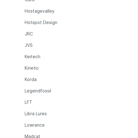
Hostagevalley
Hotspot Design
JRC
JVS
Keitech
Kinetic
Korda
Legendfossil
LFT
Libra Lures
Lowrance
Madcat