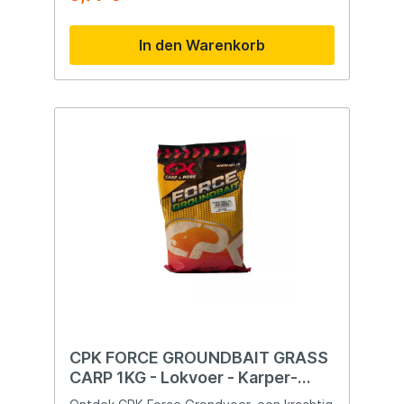
met verschillende korrelgroottes en
additieven die zorgen voor een
In den Warenkorb
onmiddellijke verspreiding, waardoor het
essentiële voedingssignaal wordt geleverd
waar karpers naar op zoek zijn. Met het
CPK Classic Catcher Feeder grondvoer
kunt u direct een plakkerige mix creëren
door het met water te mengen, wat ideaal
is, zelfs bij het vissen in sterke stroming.
Bovendien zorgt dit grondvoer voor een
opvallend wolkeneffect onder water,
dankzij de deeltjes met verschillende
groottes en korrelgroottes die zorgen
voor zowel horizontale als verticale
verspreiding. Bereidingswijze: Voeg
geleidelijk kleine hoeveelheden water
en/of additieven toe. Meng krachtig en
laat het grondvoer enkele minuten staan
om gelijkmatig te bevochtigen
CPK FORCE GROUNDBAIT GRASS
CARP 1KG - Lokvoer - Karper-
Graskarper