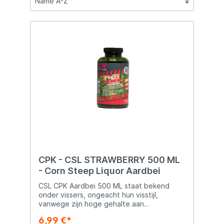
CPK - CSL STRAWBERRY 500 ML
- Corn Steep Liquor Aardbei
CSL CPK Aardbei 500 ML staat bekend
onder vissers, ongeacht hun visstijl,
vanwege zijn hoge gehalte aan
verteerbare eiwitten, aminozuren en
6,99 €*
koolhydraten die de eetlust van vissen