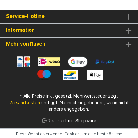
aantrekkingskracht maximaliseert en een
snellere reactie van vissen garandeert in
vergelijking met situaties waarin het niet
Service-Hotline
wordt gebruikt. CSL heeft een aangename
bitterzoete smaak van gist en bevat een
Information
hoog gehalte aan suikers die fermentatie
bevorderen. Het geheim is bekend: karpers
houden van licht gefermenteerd voedsel.
Mehr von Raven
Het wordt gebruikt om pasta of pellets te
bevochtigen in water. Omdat het een
natuurproduct is, is er geen maximale
dosering. De toegevoegde aroma's
vergroten de aantrekkelijkheid van het
product. Kenmerken: Hoogwaardige
kwaliteit Aminozuurcomplex Bevat alcohol
Ideaal voor snelle verspreiding Het wordt
gebruikt om partikels of pellets te
* Alle Preise inkl. gesetzl. Mehrwertsteuer zzgl.
bevochtigen in water, of als vloeibaar
Versandkosten
und ggf. Nachnahmegebühren, wenn nicht
onderdeel bij het maken van boilies. Na
anders angegeben.
lang zoeken hebben we een TOP-versie
van de bekende CSL in ons assortiment
Realisiert mit Shopware
kunnen opnemen: Maïslikeur, ook wel CSL
genoemd door alle vissers.
Diese Website verwendet Cookies, um eine bestmögliche