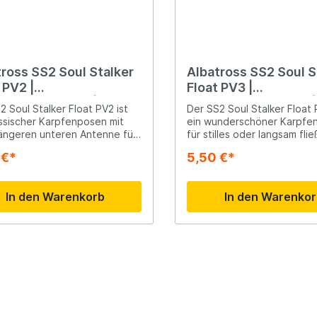
ise
größere Fische ✅ Erhältlich in 5m,
6m, 7m und 8m ✅ Teleskoprute mit
5 bis 8 Segmenten
ross SS2 Soul Stalker
Albatross SS2 Soul S
 PV2 |
Float PV3 |
fenschwimmer | 1,5g
Karpfenschwimmer | 
2 Soul Stalker Float PV2 ist
Der SS2 Soul Stalker Float 
assischer Karpfenposen mit
ein wunderschöner Karpfe
längeren unteren Antenne für
für stilles oder langsam fl
liche Stabilität und einer
Wasser. Dieser Schwimmer i
 €*
5,50 €*
ch sichtbaren oberen
lang und hat unten eine
e. Die Gesamtlänge dieses
Befestigungsöse.
mers beträgt 14 cm.
In den Warenkorb
In den Warenko