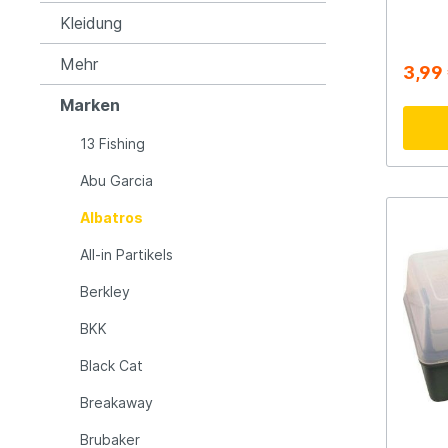
Kleidung
LFT
Libra L
Mehr
3,99
Marken
Mainline
Matrix
13 Fishing
Minn Kota
Mitchel
Abu Garcia
Albatros
MTC
Muck B
All-in Partikels
Berkley
Ondex Spinners
Owner
BKK
Plano
Polaroi
Black Cat
Breakaway
Pro Line
Pro Tac
Brubaker