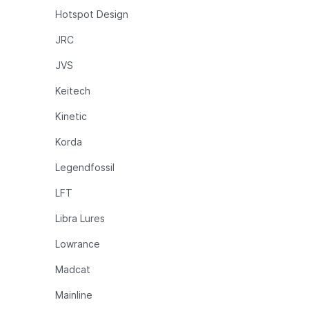
Hotspot Design
JRC
JVS
Keitech
Kinetic
Korda
Legendfossil
LFT
Libra Lures
Lowrance
Madcat
Mainline