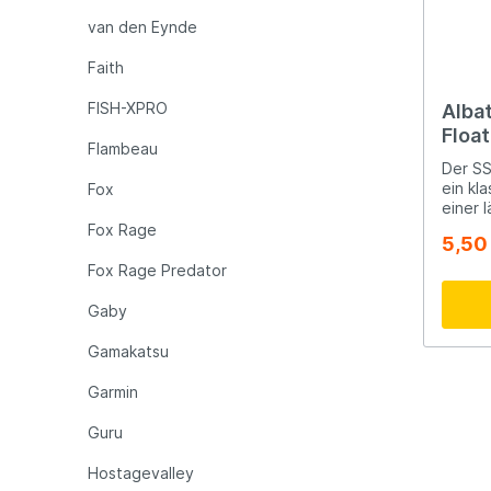
Bauwe
van den Eynde
Faith
FISH-XPRO
Albat
Float
Flambeau
Karp
Der SS
ein kl
Fox
einer 
zusätz
Fox Rage
5,50
deutli
Antenn
Fox Rage Predator
Schwim
Gaby
Gamakatsu
Garmin
Guru
Hostagevalley