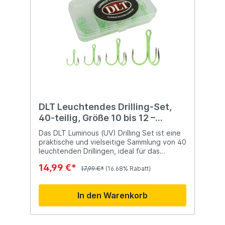
DLT Leuchtendes Drilling-Set,
40-teilig, Größe 10 bis 12 –
Leuchtendes Drilling-Set
Das DLT Luminous (UV) Drilling Set ist eine
praktische und vielseitige Sammlung von 40
leuchtenden Drillingen, ideal für das
Raubfischangeln unter verschiedenen
14,99 €*
Bedingungen. Diese Drillinge sind mit einer
17,99 €*
(16.68% Rabatt)
speziellen Beschichtung versehen, die
Licht absorbiert, wenn sie einer Lichtquelle
In den Warenkorb
ausgesetzt werden. Dadurch können sie in
der Nacht oder in trübem Wasser leuchten
und die Aufmerksamkeit von Raubfischen
auf sich ziehen.Mit Drillinggrößen von