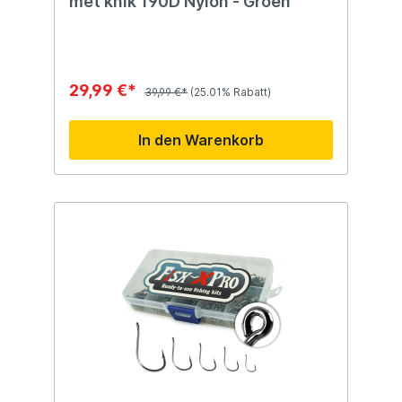
met knik 190D Nylon - Groen
polypropyleen✅Kwaliteit van Rocktrail –
betrouwbaar, praktisch en stijlvolRocktrail
25L Koelbox – go where the trail takes you.
29,99 €*
39,99 €*
(25.01% Rabatt)
In den Warenkorb