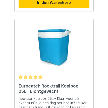
In den Warenkorb
den intensiven Einsatz zur Hand. 📐
Technische Daten Gasart: Butan (227-g-
Kartusche) Zündung: Elektrisch (Piezo)
Maximale Temperatur: ca. 1300 °C
Brennleistung: Einstellbar
Farbe/Ausführung: je nach Charge ⚠️
Sicherheit Den Gasbrenner stets gemäß
den Anweisungen verwenden und
außerhalb der Reichweite von Kindern
aufbewahren. Nur mit geeigneten 227-g-
Gaskartuschen verwenden.
Eurocatch Rocktrail Koelbox -
25L - Lichtgewicht
Rocktrail Koelbox 25L – Klaar voor elk
avontuurGa je een dag het bos in? Lekker
naar het strand? Of gewoon chillen aan de