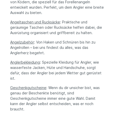
von Ködern, die speziell für das Forellenangeln
bestehende Ausrüstung zu erweitern.
TransportierenGeeignet für mobile Angler
entwickelt wurden. Perfekt, um dem Angler eine breite
Bereit, deine Angelrute auszuwerfen und
und UrlauberPraktische Ergänzung zur
den Spaß am Angeln zu genießen? Dieser
vorhandenen AusrüstungIdeal für Anfänger
Auswahl zu bieten.
Angelkoffer macht es einfach.
und erfahrene AnglerBietet wesentliche
Utensilien für einen erfolgreichen
Angeltaschen und Rucksäcke
: Praktische und
AngeltagImmer gut vorbereitet und mit
geräumige Taschen oder Rucksäcke helfen dabei, die
Vertrauen die Gewässer erkunden
Ausrüstung organisiert und griffbereit zu halten.
Angelzubehör
: Von Haken und Schnüren bis hin zu
Angelrollen – bei uns findest du alles, was das
Anglerherz begehrt.
Anglerbekleidung
: Spezielle Kleidung für Angler, wie
wasserfeste Jacken, Hüte und Handschuhe, sorgt
dafür, dass der Angler bei jedem Wetter gut gerüstet
ist.
Geschenkgutscheine
: Wenn du dir unsicher bist, was
genau der Beschenkte benötigt, sind
Geschenkgutscheine immer eine gute Wahl. Damit
kann der Angler selbst entscheiden, was er noch
braucht.