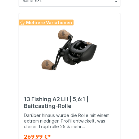
Mehrere Variationen
13 Fishing A2 LH | 5,6:1 |
Baitcasting-Rolle
Darüber hinaus wurde die Rolle mit einem
extrem niedrigen Profil entwickelt, was
dieser Tropfrolle 25 % mehr
Schnurkapazität verleiht und gleichzeitig
269,99 €*
eine handliche Größe beibehält. Das