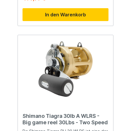
Rolle ist mit einem kompakten Hagane-
Körper ausgestattet, der mit einer schönen
In den Warenkorb
goldfarbenen Beschichtung veredelt
wurde. Diese Wurfrolle ist mit insgesamt elf
Kugellagern und einem Rollenkugellager
ausgestattet, was für einen perfekten
Betrieb sorgt. Außerdem ist die Shimano
Calcutta Conquest MD mit dem SVS-
Bremssystem ausgestattet, das für
zusätzliche Kontrolle beim Werfen sorgt.
Technische Daten 301 XG LH:
Leinenkapazität Nylon: 0,365 mm - 160
Meter Übersetzung: 7,5:1 (101 cm pro
Umdrehung) Gewicht: 360 Gramm
Kugellager: 11+1 Linkshändig
Shimano Tiagra 30lb A WLRS -
Big game reel 30Lbs - Two Speed