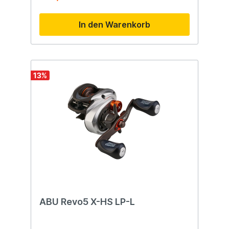
Concept A Gen II beweist seine
Designintelligenz durch Funktionen wie: die
In den Warenkorb
Railed Clutch Cam, Gen II Line Guide und
ein neuer Wasserkanalrahmen. Das neue
reibungsarme Bremssystem bietet Anglern
feinere Einstellungen für alle
Ködergewichte. Schließlich ist die Rolle mit
einzigartigen und patentierten 13
13
%
Angelfunktionen ausgestattet, wie der
Arrowhead-Schnurführung, der Beetle Wing
Rapid Access-Seitenplatte und dem
integrierten Hakenhalter KeepR.
ABU Revo5 X-HS LP-L